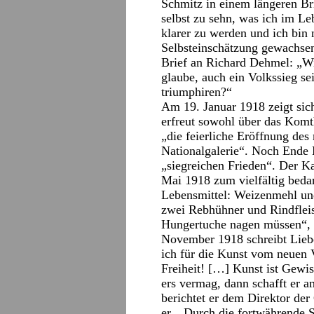
Schmitz in einem längeren Br
selbst zu sehn, was ich im L
klarer zu werden und ich bin
Selbsteinschätzung gewachsen
Brief an Richard Dehmel: „Wir
glaube, auch ein Volkssieg s
triumphiren?“
Am 19. Januar 1918 zeigt si
erfreut sowohl über das Komt
„die feierliche Eröffnung des
Nationalgalerie“. Noch Ende
„siegreichen Frieden“. Der 
Mai 1918 zum vielfältig beda
Lebensmittel: Weizenmehl un
zwei Rebhühner und Rindfleis
Hungertuche nagen müssen“, 
November 1918 schreibt Lieb
ich für die Kunst vom neuen V
Freiheit! […] Kunst ist Gewis
ers vermag, dann schafft er 
berichtet er dem Direktor de
er „ Durch die fortwährende