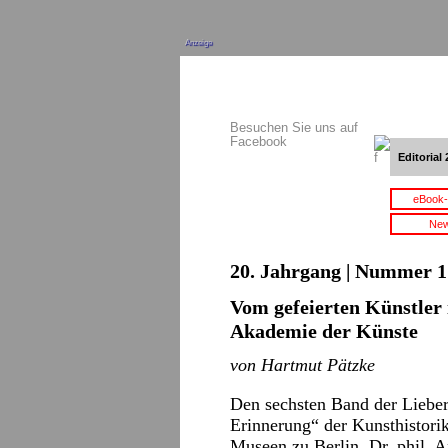
Anzeige
Besuchen Sie uns auf
Facebook
Editorial 
eBook-
New
20. Jahrgang | Nummer 1 
Vom gefeierten Künstler
Akademie der Künste
von Hartmut Pätzke
Den sechsten Band der Lieber
Erinnerung“ der Kunsthistorik
Museen zu Berlin, Dr. phil. 