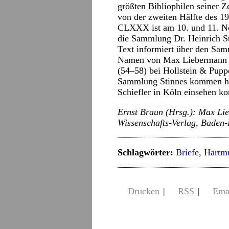
größten Bibliophilen seiner Z
von der zweiten Hälfte des 19
CLXXX ist am 10. und 11. No
die Sammlung Dr. Heinrich St
Text informiert über den Sam
Namen von Max Liebermann v
(54–58) bei Hollstein & Puppe
Sammlung Stinnes kommen hin
Schiefler in Köln einsehen ko
Ernst Braun (Hrsg.): Max Li
Wissenschafts-Verlag, Baden-
Schlagwörter:
Briefe
,
Hartmu
Drucken
|
RSS
|
Ema