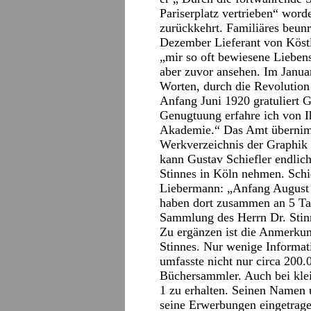
Pariserplatz vertrieben“ word
zurückkehrt. Familiäres beunr
Dezember Lieferant von Köst
„mir so oft bewiesene Liebensw
aber zuvor ansehen. Im Januar
Worten, durch die Revolution b
Anfang Juni 1920 gratuliert 
Genugtuung erfahre ich von I
Akademie.“ Das Amt übernimm
Werkverzeichnis der Graphik 
kann Gustav Schiefler endlic
Stinnes in Köln nehmen. Schi
Liebermann: „Anfang August 
haben dort zusammen an 5 Tag
Sammlung des Herrn Dr. Stinn
Zu ergänzen ist die Anmerku
Stinnes. Nur wenige Informa
umfasste nicht nur circa 200.
Büchersammler. Auch bei klei
1 zu erhalten. Seinen Namen u
seine Erwerbungen eingetrage