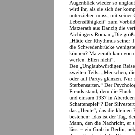
Augenblick wieder so unglau
wird ihr, als sie sich der ko
unterziehen muss, mit seiner
Lebensfähigkeit“ zum Vorbil
Matzerath aus Danzig die ver
Aichingers Roman „Die größer
„Hätte der Rhythmus seiner 
die Schwedenbrücke wenigste
können? Matzerath kam von d
werfen. Ellen nicht“.
Den „Unglaubwürdigen Reisen“
zweiten Teils: „Menschen, di
oder auf Partys glänzen. Nur s
Sterbensarten.“ Der Psycholo
Freuds stand, dem die Flucht
und einsam 1937 in Aberdeen 
Schattenspiel“? Der Silveste
das „Heute“, das die kleinen 
bestehen: „das ist der Tag, d
Mann, den die Nachricht, er s
lässt – ein Grab in Berlin, ne