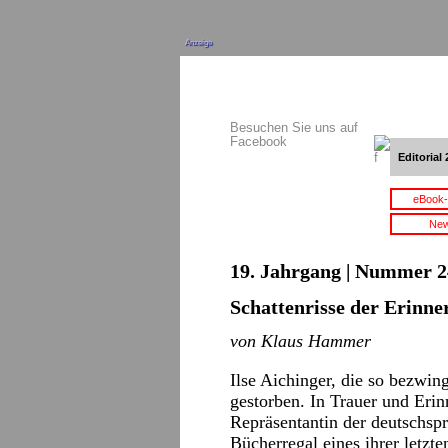
Anzeige
Besuchen Sie uns auf
Facebook
Editorial 
eBook-
New
19. Jahrgang | Nummer 2
Schattenrisse der Erinne
von Klaus Hammer
Ilse Aichinger, die so bezwin
gestorben. In Trauer und Eri
Repräsentantin der deutschsp
Bücherregal eines ihrer letz