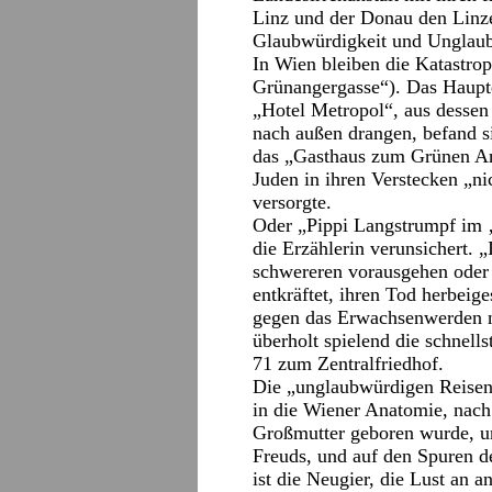
Linz und der Donau den Linze
Glaubwürdigkeit und Unglaubw
In Wien bleiben die Katastro
Grünangergasse“). Das Hauptq
„Hotel Metropol“, aus dessen
nach außen drangen, befand s
das „Gasthaus zum Grünen Ank
Juden in ihren Verstecken „ni
versorgte.
Oder „Pippi Langstrumpf im 
die Erzählerin verunsichert. „
schwereren vorausgehen oder s
entkräftet, ihren Tod herbeig
gegen das Erwachsenwerden na
überholt spielend die schnell
71 zum Zentralfriedhof.
Die „unglaubwürdigen Reisen“
in die Wiener Anatomie, nach
Großmutter geboren wurde, u
Freuds, und auf den Spuren d
ist die Neugier, die Lust an a