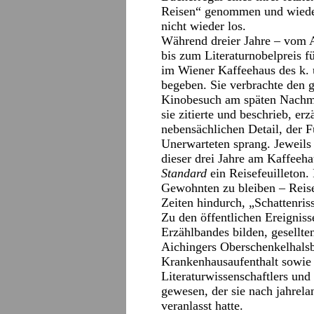
Reisen“ genommen und wieder 
nicht wieder los.
Während dreier Jahre – vom A
bis zum Literaturnobelpreis fü
im Wiener Kaffeehaus des k.
begeben. Sie verbrachte den 
Kinobesuch am späten Nachmit
sie zitierte und beschrieb, er
nebensächlichen Detail, der
Unerwarteten sprang. Jeweils 
dieser drei Jahre am Kaffeeh
Standard
ein Reisefeuilleton. 
Gewohnten zu bleiben – Reise
Zeiten hindurch, „Schattenris
Zu den öffentlichen Ereignis
Erzählbandes bilden, gesellte
Aichingers Oberschenkelhalsb
Krankenhausaufenthalt sowie 
Literaturwissenschaftlers und
gewesen, der sie nach jahre
veranlasst hatte.