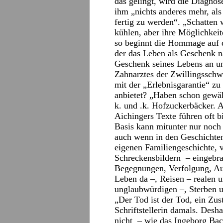
das gelingt, wird die Diagnose
ihm „nichts anderes mehr, als
fertig zu werden“. „Schatten w
kühlen, aber ihre Möglichkei
so beginnt die Hommage auf 
der das Leben als Geschenk n
Geschenk seines Lebens an uns
Zahnarztes der Zwillingsschw
mit der „Erlebnisgarantie“ zu
anbietet? „Haben schon gewäh
k. und .k. Hofzuckerbäcker. 
Aichingers Texte führen oft 
Basis kann mitunter nur noch 
auch wenn in den Geschichten
eigenen Familiengeschichte, 
Schreckensbildern – eingebra
Begegnungen, Verfolgung, Aus
Leben da –, Reisen – realen 
unglaubwürdigen –, Sterben 
„Der Tod ist der Tod, ein Zus
Schriftstellerin damals. Desha
nicht – wie das Ingeborg Bac