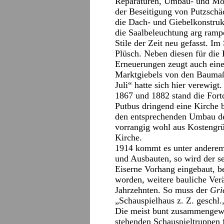
Reparaturen, Umbau- und Mo
der Beseitigung von Putzsc
die Dach- und Giebelkonstrukt
die Saalbeleuchtung arg ramp
Stile der Zeit neu gefasst. Im
Plüsch. Neben diesen für die
Erneuerungen zeugt auch eine
Marktgiebels von den Bauma
Juli“ hatte sich hier verewigt.
1867 und 1882 stand die Fortd
Putbus dringend eine Kirche 
den entsprechenden Umbau des
vorrangig wohl aus Kostengrü
Kirche.
1914 kommt es unter anderem
und Ausbauten, so wird der s
Eiserne Vorhang eingebaut, be
worden, weitere bauliche Ver
Jahrzehnten. So muss der
Gri
„Schauspielhaus z. Z. geschl
Die meist bunt zusammengew
stehenden Schauspieltruppen f