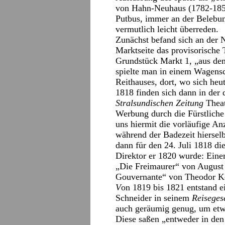
von Hahn-Neuhaus (1782-1857)
Putbus, immer an der Belebung
vermutlich leicht überreden.
Zunächst befand sich an der 
Marktseite das provisorische
Grundstück Markt 1, „aus dem
spielte man in einem Wagensc
Reithauses, dort, wo sich heu
1818 finden sich dann in der
Stralsundischen Zeitung
Theat
Werbung durch die Fürstliche
uns hiermit die vorläufige An
während der Badezeit hiersel
dann für den 24. Juli 1818 di
Direktor er 1820 wurde: Einem
„Die Freimaurer“ von August
Gouvernante“ von Theodor K
V
on 1819 bis 1821 entstand e
Schneider in seinem
Reisegese
auch geräumig genug, um etwa
Diese saßen „entweder in den 