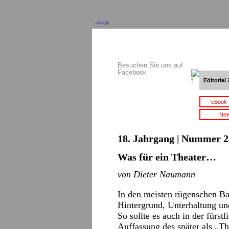
Anzeige
Besuchen Sie uns auf
Facebook
Editorial 
eBook-
New
18. Jahrgang | Nummer 2
Was für ein Theater…
von Dieter Naumann
In den meisten rügenschen Ba
Hintergrund, Unterhaltung un
So sollte es auch in der fürs
Auffassung des später als „Th