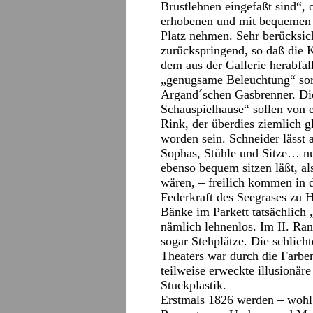
Brustlehnen eingefaßt sind“,
erhobenen und mit bequemen 
Platz nehmen. Sehr berücksich
zurückspringend, so daß die 
dem aus der Gallerie herabfal
„genugsame Beleuchtung“ sor
Argand´schen Gasbrenner. Di
Schauspielhause“ sollen von 
Rink, der überdies ziemlich gl
worden sein. Schneider lässt
Sophas, Stühle und Sitze… nur
ebenso bequem sitzen läßt, al
wären, – freilich kommen in 
Federkraft des Seegrases zu H
Bänke im Parkett tatsächlich 
nämlich lehnenlos. Im II. Ran
sogar Stehplätze. Die schlich
Theaters war durch die Farben
teilweise erweckte illusionär
Stuckplastik.
Erstmals 1826 werden – wohl 