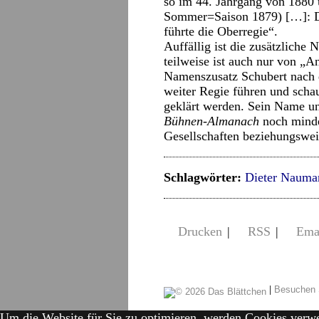
so im 44. Jahrgang von 1880 u
Sommer=Saison 1879) […]: Dir
führte die Oberregie“.
Auffällig ist die zusätzlich
teilweise ist auch nur von „A
Namenszusatz Schubert nach 
weiter Regie führen und schau
geklärt werden. Sein Name un
Bühnen-Almanach
noch mindes
Gesellschaften beziehungswe
Schlagwörter:
Dieter Nauma
Drucken
|
RSS
|
Ema
|
Besuchen 
Um die Website für Sie zu optimieren, werden Cookies verw