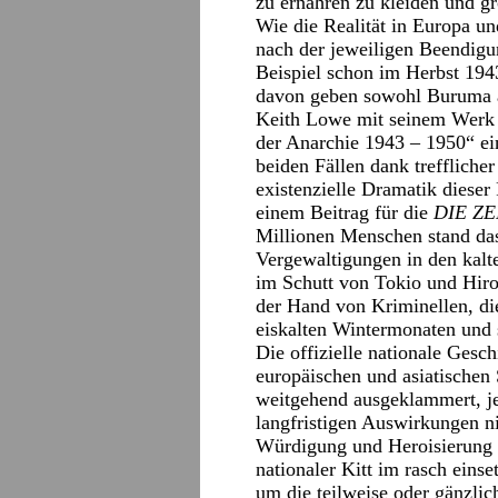
zu ernähren zu kleiden und gr
Wie die Realität in Europa un
nach der jeweiligen Beendig
Beispiel schon im Herbst 194
davon geben sowohl Buruma al
Keith Lowe mit seinem Werk 
der Anarchie 1943 – 1950“ ei
beiden Fällen dank treffliche
existenzielle Dramatik dieser
einem Beitrag für die
DIE ZE
Millionen Menschen stand da
Vergewaltigungen in den kalt
im Schutt von Tokio und Hiro
der Hand von Kriminellen, di
eiskalten Wintermonaten und 
Die offizielle nationale Gesch
europäischen und asiatischen 
weitgehend ausgeklammert, je
langfristigen Auswirkungen n
Würdigung und Heroisierung 
nationaler Kitt im rasch eins
um die teilweise oder gänzli