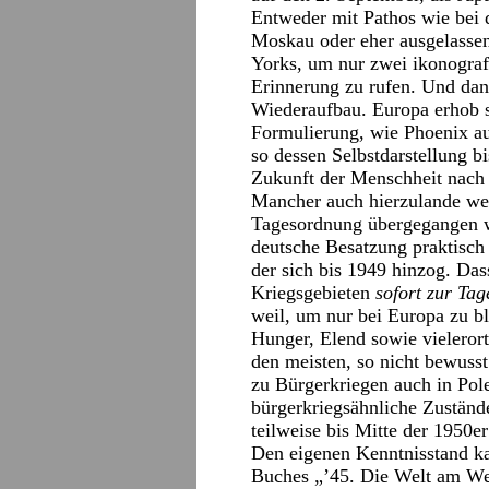
Entweder mit Pathos wie bei 
Moskau oder eher ausgelasse
Yorks, um nur zwei ikonografi
Erinnerung zu rufen. Und da
Wiederaufbau. Europa erhob s
Formulierung, wie Phoenix au
so dessen Selbstdarstellung 
Zukunft der Menschheit nach 
Mancher auch hierzulande weiß
Tagesordnung übergegangen w
deutsche Besatzung praktisch
der sich bis 1949 hinzog. Das
Kriegsgebieten
sofort zur Ta
weil, um nur bei Europa zu bl
Hunger, Elend sowie vielerort
den meisten, so nicht bewusst
zu Bürgerkriegen auch in Pol
bürgerkriegsähnliche Zuständ
teilweise bis Mitte der 1950er
Den eigenen Kenntnisstand ka
Buches „’45. Die Welt am We