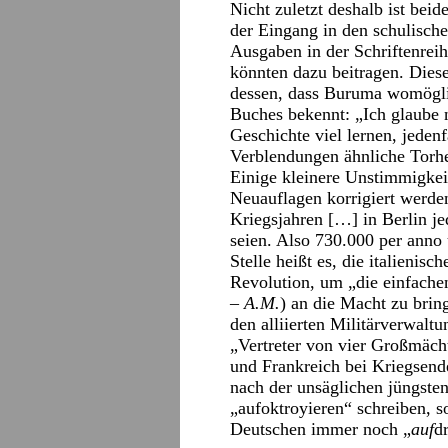
Nicht zuletzt deshalb ist bei
der Eingang in den schulisch
Ausgaben in der Schriftenreih
könnten dazu beitragen. Dies
dessen, dass Buruma womöglich
Buches bekennt: „Ich glaube ni
Geschichte viel lernen, jeden
Verblendungen ähnliche Torhe
Einige kleinere Unstimmigkei
Neuauflagen korrigiert werden.
Kriegsjahren […] in Berlin j
seien. Also 730.000 per anno
Stelle heißt es, die italienisc
Revolution, um „die einfache
–
A.M.
) an die Macht zu brin
den alliierten Militärverwaltu
„Vertreter von vier Großmäch
und Frankreich bei Kriegsen
nach der unsäglichen jüngste
„aufoktroyieren“ schreiben, s
Deutschen immer noch „
auf
d