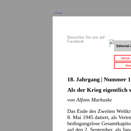
Anzeige
Besuchen Sie uns auf
Facebook
Editorial 
eBook-
New
18. Jahrgang | Nummer 17
Als der Krieg eigentlich 
von Alfons Markuske
Das Ende des Zweiten Weltkri
8. Mai 1945 datiert, als Vertr
bedingungslose Gesamtkapitul
auf den 2. September, als Japa