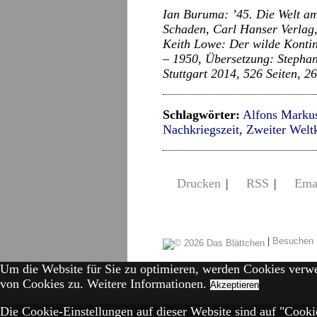
Ian Buruma: ’45. Die Welt a
Schaden, Carl Hanser Verlag
Keith Lowe: Der wilde Kontin
– 1950, Übersetzung: Stephan
Stuttgart 2014, 526 Seiten, 2
Schlagwörter:
Alfons Marku
Nachkriegszeit
,
Zweiter Welt
Drucken
|
RSS
|
Ema
|
Besuchen 
Um die Website für Sie zu optimieren, werden Cookies verw
von Cookies zu.
Weitere Informationen.
Akzeptieren
Die Cookie-Einstellungen auf dieser Website sind auf "Cookie