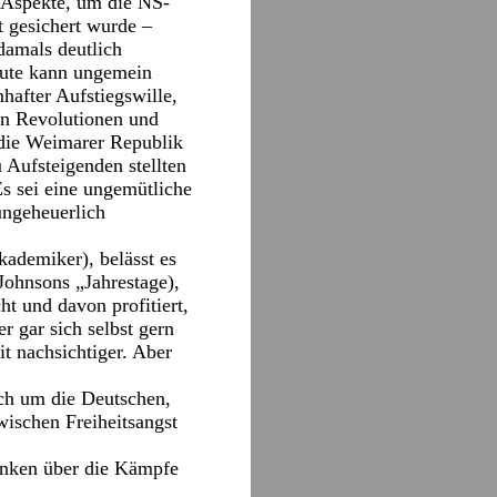
n Aspekte, um die NS-
t gesichert wurde –
damals deutlich
 Gute kann ungemein
hafter Aufstiegswille,
len Revolutionen und
 die Weimarer Republik
 Aufsteigenden stellten
Es sei eine ungemütliche
ungeheuerlich
ademiker), belässt es
Johnsons „Jahrestage),
ht und davon profitiert,
r gar sich selbst gern
t nachsichtiger. Aber
och um die Deutschen,
wischen Freiheitsangst
denken über die Kämpfe