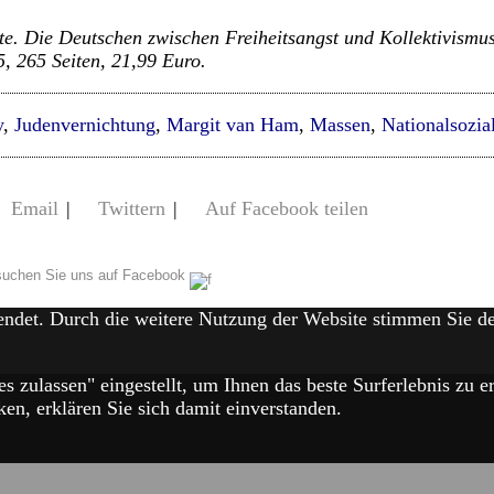
te. Die Deutschen zwischen Freiheitsangst und Kollektivismus
, 265 Seiten, 21,99 Euro.
y
,
Judenvernichtung
,
Margit van Ham
,
Massen
,
Nationalsozia
Email
|
Twittern
|
Auf Facebook teilen
uchen Sie uns auf Facebook
endet. Durch die weitere Nutzung der Website stimmen Sie 
es zulassen" eingestellt, um Ihnen das beste Surferlebnis zu
en, erklären Sie sich damit einverstanden.