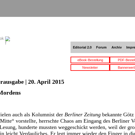
ook
Editorial 2.0
Forum
Archiv
Impr
eBook-Bestellung
PDF-Bestel
Newsletter
Bannerwer
rausgabe | 20. April 2015
 Mordens
vielen auch als Kolumnist der
Berliner Zeitung
bekannte Götz 
itte“ vorstellte, herrschte Chaos am Eingang des Berliner Ve
 Lesung, hunderte mussten weggeschickt werden, weil der groß
in leicht Verdauliches. Er legt immer wieder den Finger in d