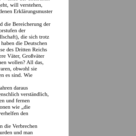
ht, will verstehen,
denen Erklärungsmuster
d die Bereicherung der
rstufen der
chaft), die sich trotz
e haben die Deutschen
se des Dritten Reichs
re Väter, Großväter
en wollen? All das,
waren, obwohl sie
en es sind. Wie
Jahren daraus
nschlich verständlich,
gen und fernen
lonen wie „die
verhelfen den
in die Verbrechen
 wurden und man