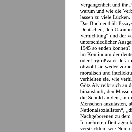
Vergangenheit und ihr F
warum und wie die Verb
lassen zu viele Lücken.
Das Buch enthält Essay
Deutschen, den Ökonome
Vernichtung“ und der vo
unterschiedlicher Ausga
1945 so enden können? W
im Kontinuum der deuts
oder Urgroßväter derart
obwohl sie weder vorher
moralisch und intellektu
verhielten sie, wie verh
Götz Aly reibt sich an d
hinausläuft, den Massen
die Schuld an den „in i
Menschen anzulasten, ab
Nationalsozialisten“, „
Nachgeborenen zu dem G
In mehreren Beiträgen b
verstrickten, wie Neid 