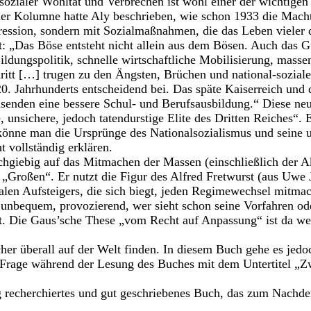
ozialer Wohltat und Verbrechen ist wohl einer der wichtige
iner Kolumne hatte Aly beschrieben, wie schon 1933 die Mach
ression, sondern mit Sozialmaßnahmen, die das Leben vieler 
ibt: „Das Böse entsteht nicht allein aus dem Bösen. Auch das
ldungspolitik, schnelle wirtschaftliche Mobilisierung, massen
chritt […] trugen zu den Ängsten, Brüchen und national-sozia
0. Jahrhunderts entscheidend bei. Das späte Kaiserreich und
senden eine bessere Schul- und Berufsausbildung.“ Diese neu
 unsichere, jedoch tatendurstige Elite des Dritten Reiches“. 
 könne man die Ursprünge des Nationalsozialismus und seine 
ht vollständig erklären.
hgiebig auf das Mitmachen der Massen (einschließlich der Ak
r „Großen“. Er nutzt die Figur des Alfred Fretwurst (aus Uwe 
ialen Aufsteigers, die sich biegt, jeden Regimewechsel mitmac
t unbequem, provozierend, wer sieht schon seine Vorfahren ode
ert. Die Gaus’sche These „vom Recht auf Anpassung“ ist da wei
her überall auf der Welt finden. In diesem Buch gehe es jed
 Frage während der Lesung des Buches mit dem Untertitel „Z
ig recherchiertes und gut geschriebenes Buch, das zum Nach