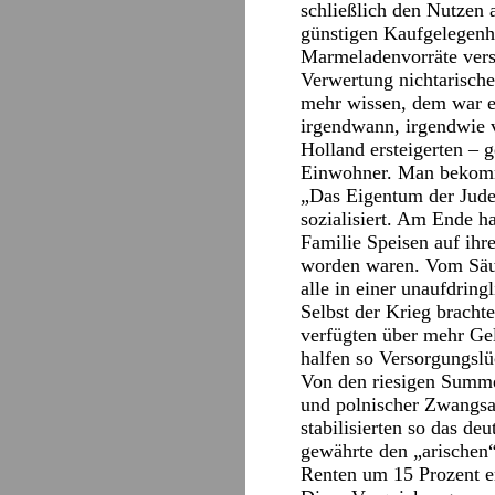
schließlich den Nutzen
günstigen Kaufgelegenh
Marmeladenvorräte verst
Verwertung nichtarische
mehr wissen, dem war e
irgendwann, irgendwie 
Holland ersteigerten – 
Einwohner. Man bekommt
„Das Eigentum der Jude
sozialisiert. Am Ende h
Familie Speisen auf ihr
worden waren. Vom Säugl
alle in einer unaufdri
Selbst der Krieg brachte
verfügten über mehr Gel
halfen so Versorgungslü
Von den riesigen Summen
und polnischer Zwangsar
stabilisierten so das de
gewährte den „arischen
Renten um 15 Prozent er