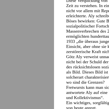
Diese Verquickung von s
Zeit zu verstehen. In e
nicht vor allem mit Rep
erleichterte. Aly schre
Böses bewirken: Gute Bi
sozialpolitischer Forts
Massenverbrechen des 2
ermöglichten hunderttau
1933 „die überaus junge,
Einsicht, aber ohne sie
zerstörerische Kraft nic
Götz Aly verweist unnac
nicht bei der Schuld de
des rücksichtslosen soz
als Bild. Dieses Bild is
solcherart charakterisi
wo sind die Grenzen?
Fretwursts kann man sic
antwortete Aly auf eine
und Kollektivismus“.
Ein wichtiges, sorgfält
von heute anregt.