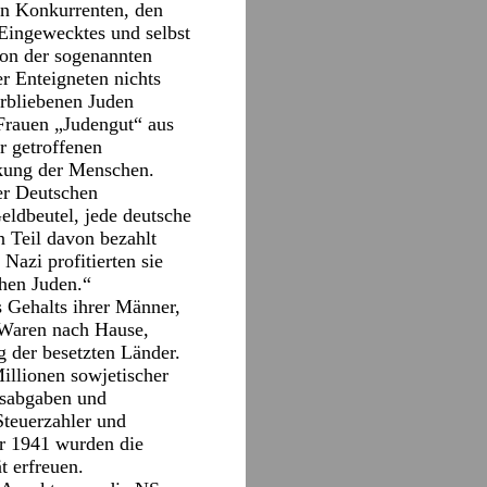
on Konkurrenten, den
Eingewecktes und selbst
von der sogenannten
r Enteigneten nichts
rbliebenen Juden
Frauen „Judengut“ aus
r getroffenen
kung der Menschen.
er Deutschen
eldbeutel, jede deutsche
n Teil davon bezahlt
azi profitierten sie
hen Juden.“
s Gehalts ihrer Männer,
e Waren nach Hause,
g der besetzten Länder.
illionen sowjetischer
gsabgaben und
Steuerzahler und
er 1941 wurden die
t erfreuen.