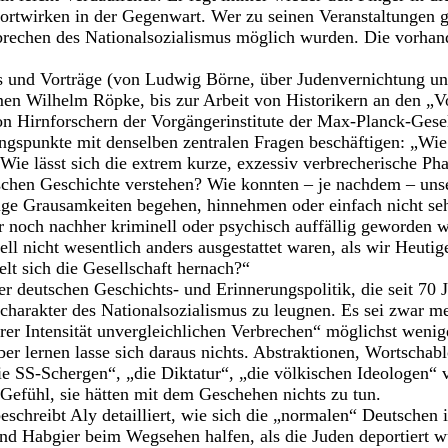
ortwirken in der Gegenwart. Wer zu seinen Veranstaltungen ge
rechen des Nationalsozialismus möglich wurden. Die vorhan
s und Vorträge (von Ludwig Börne, über Judenvernichtung un
n Wilhelm Röpke, bis zur Arbeit von Historikern an den „Vo
n Hirnforschern der Vorgängerinstitute der Max-Planck-Gesells
ngspunkte mit denselben zentralen Fragen beschäftigen: „Wi
ie lässt sich die extrem kurze, exzessiv verbrecherische Pha
chen Geschichte verstehen? Wie konnten – je nachdem – unse
ige Grausamkeiten begehen, hinnehmen oder einfach nicht seh
 noch nachher kriminell oder psychisch auffällig geworden 
ell nicht wesentlich anders ausgestattet waren, als wir Heutig
ielt sich die Gesellschaft hernach?“
er deutschen Geschichts- und Erinnerungspolitik, die seit 70 
charakter des Nationalsozialismus zu leugnen. Es sei zwar me
hrer Intensität unvergleichlichen Verbrechen“ möglichst weni
er lernen lasse sich daraus nichts. Abstraktionen, Wortschab
die SS-Schergen“, „die Diktatur“, „die völkischen Ideologen“ 
efühl, sie hätten mit dem Geschehen nichts zu tun.
eschreibt Aly detailliert, wie sich die „normalen“ Deutschen 
und Habgier beim Wegsehen halfen, als die Juden deportiert