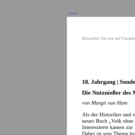
Anzeige
Besuchen Sie uns auf Faceb
18. Jahrgang | Sonde
Die Nutznießer des
von Margit van Ham
Als der Historiker und 
neues Buch „Volk ohne M
Interessierte kamen zur
Dabei ist sein Thema ke