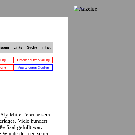
Anzeige
essum
Links
Suche
Inhalt
lung
Datenschutzerklärung
bung
Aus anderen Quellen
Aly Mitte Februar sein
rlages. Viele hundert
e Saal gefüllt war.
ie Wunde der deutschen