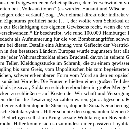
 aus den freigewordenen Arbeitsplätzen, dem Verschwinden v
eiten bei „Volksauktionen“ (es wurden Hausrat und Wäsche, 
eigert oder verkauft) zog. „Wer einmal direkt oder indirekt 
n Eigentums profitiert hatte […], der wollte vom Schicksal de
s zur Besänftigung des eigenen Gewissens recht, wenn die ve
verschwanden.“ Er beschreibt, wie rund 100.000 Hamburger 
gedacht als Aufmunterung für die von Bombenangriffen schwe
 bei diesen Details eine Ahnung vom Geflecht der Verstric
n in den besetzten Ländern Europas wurde zugunsten fast all
atte jeder Wehrmachtsoldat einen Bruchteil davon in seinem G
em Teller, Kleidungsstücke im Schrank, die zu einem gewisse
ing bis zum Greis, vom Unpolitischen bis zum begeisterten N
nglichen, schwer erkennbaren Form vom Mord an den europäisc
 zunächst Vorteile: Die Frauen erhielten einen großen Teil de
d als je zuvor, Soldaten schickten/brachten in großer Meng
cken zu schließen – auf Kosten der Wirtschaft und Versorgun
, die für die Besatzung zu zahlen waren, ganz abgesehen. M
beiter zahlten doppelte Steuern, doppelte Sozialversicherun
utsche Solidarsystem. Hitler schonte den sogenannten kleinen 
“ Bedürftigen selbst im Krieg soziale Wohltaten; im Novemb
höht. Hitler konnte sich so zumindest einer passiven Loyalitä