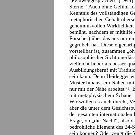
„Feldweggesprächen“ (1944) b
Sterne.“ Auch ohne Gefühl f
Kenntnis des vollständigen G
metaphorischen Gehalt überse
geheimnisvollen Wirklichkeit 
bemüht, nachdem er mithilfe d
Forscher) über das aus nur e
gegrübelt hat. Diese eigenart
vorstellbar ist, zusammen „
philosophischer Sicht unerläss
vielleicht lieber als besser qu
Ausbildungsberuf mit Traditio
sein kann. Denn Heidegger wi
Muster hinaus, ein Nähen mit 
nur mit der Nähe arbeitet“
. 
1
mit metaphysischem Schauer b
Wir wollen es auch durch „Vern
aber die unter dem Gesichts
der gesamten internationalen 
Frage, ob „die Nacht“, also d
bedrohliche Element des 24-S
sein können? Oder zeugt die