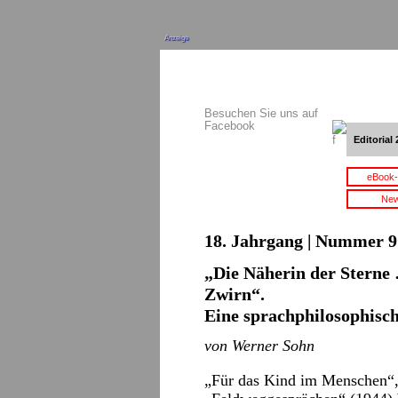
Anzeige
Besuchen Sie uns auf
Facebook
Editorial 
eBook-
New
18. Jahrgang | Nummer 9 
„Die Näherin der Sterne
Zwirn“.
Eine sprachphilosophisc
von Werner Sohn
„Für das Kind im Menschen“, 