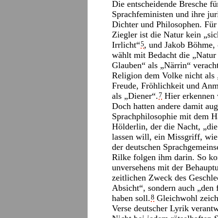
Die entscheidende Bresche für
Sprachfeministen und ihre jur
Dichter und Philosophen. Für
Ziegler ist die Natur kein „si
Irrlicht“
, und Jakob Böhme, d
5
wählt mit Bedacht die „Natur 
Glauben“ als „Närrin“ veracht
Religion dem Volke nicht als
Freude, Fröhlichkeit und Anm
als „Diener“.
Hier erkennen 
7
Doch hatten andere damit aug
Sprachphilosophie mit dem H
Hölderlin, der die Nacht, „di
lassen will, ein Missgriff, w
der deutschen Sprachgemeinsc
Rilke folgen ihm darin. So ko
unversehens mit der Behauptu
zeitlichen Zweck des Geschle
Absicht“, sondern auch „den f
haben soll.
Gleichwohl zeich
8
Verse deutscher Lyrik verantw