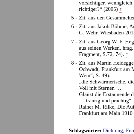
vorsichtiger, wenngleich 
richtiger?“ (2005)
↑
Zit. aus den Gesammelte
Zit. aus Jakob Böhme, A
G. Wehr, Wiesbaden 201
Zit. aus Georg W. F. Heg
aus seinen Werken, hrsg.
Fragment, S.72, 74).
↑
Zit. aus Martin Heidegg
Ochwadt, Frankfurt am M
Wein“, S. 49):
„die Schwärmerische, di
Voll mit Sternen …
Glänzt die Erstaunende d
… traurig und prächtig“
Rainer M. Rilke, Die Au
Frankfurt am Main 1910 
Schlagwörter:
Dichtung
,
Fem