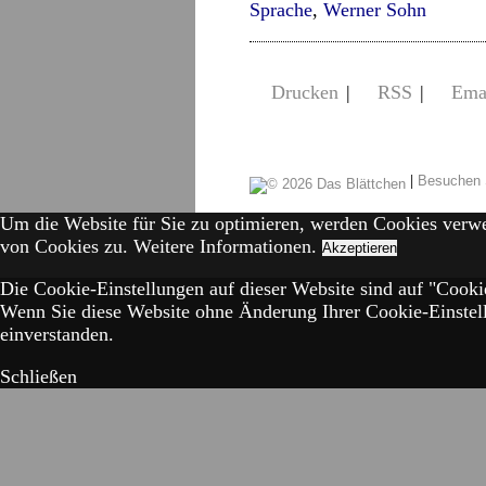
Sprache
,
Werner Sohn
Drucken
|
RSS
|
Ema
|
Besuchen 
Um die Website für Sie zu optimieren, werden Cookies verw
von Cookies zu.
Weitere Informationen.
Akzeptieren
Die Cookie-Einstellungen auf dieser Website sind auf "Cookie
Wenn Sie diese Website ohne Änderung Ihrer Cookie-Einstell
einverstanden.
Schließen