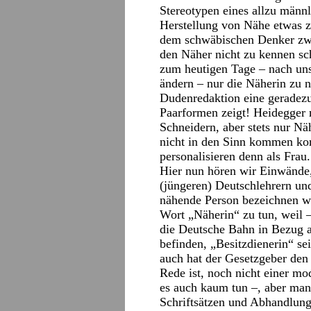
Stereotypen eines allzu männ
Herstellung von Nähe etwas z
dem schwäbischen Denker zwa
den Näher nicht zu kennen s
zum heutigen Tage – nach uns
ändern – nur die Näherin zu n
Dudenredaktion eine geradezu
Paarformen zeigt! Heidegger
Schneidern, aber stets nur Nä
nicht in den Sinn kommen ko
personalisieren denn als Frau.
Hier nun hören wir Einwände,
(jüngeren) Deutschlehrern un
nähende Person bezeichnen wo
Wort „Näherin“ zu tun, weil 
die Deutsche Bahn in Bezug a
befinden, „Besitzdienerin“ se
auch hat der Gesetzgeber de
Rede ist, noch nicht einer m
es auch kaum tun –, aber man
Schriftsätzen und Abhandlunge