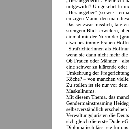
„Herausgeberin“. Vielleicht hä
mitgewirkt? Umgekehrt firmie
„Herausgeber“ (so wie Herman
einzigen Mann, den man diese
Das sei zwar misslich, täte vi
strengem Blick erwidern, aber
einmal mit der Norm der (gr
etwa bestimmte Frauen Hoffnu
„Strafrichterinnen als Hoffnu
wenn sie dann nicht mehr die 
Ob Frauen oder Männer – also
eine schwer zu klärende oder v
Umkehrung der Fragerichtung
Köche? – von manchen viellei
Zu stellen ist sie nur vor de
Maskulinums.
Mit diesem Thema, das manc
Gendermainstreaming Heidegg
selbstverständlich erscheine
Verwaltungsjuristen die Deuts
sich gleich die erste Duden-
Diplomatisch lässt sie für un