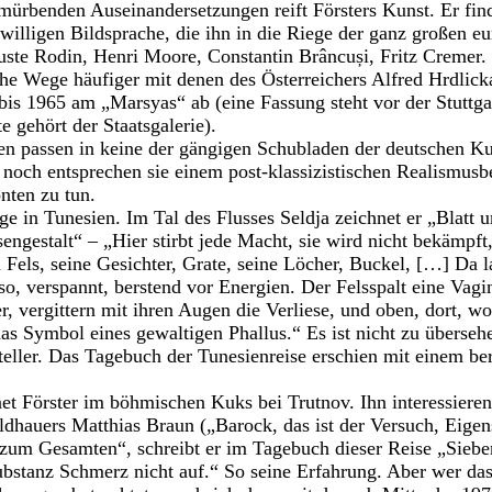
rmürbenden Auseinandersetzungen reift Försters Kunst. Er fin
willigen Bildsprache, die ihn in die Riege der ganz großen e
uste Rodin, Henri Moore, Constantin Brâncuși, Fritz Cremer. 
sche Wege häufiger mit denen des Österreichers Alfred Hrdlic
 bis 1965 am „Marsyas“ ab (eine Fassung steht vor der Stuttga
e gehört der Staatsgalerie).
en passen in keine der gängigen Schubladen der deutschen Kun
 noch entsprechen sie einem post-klassizistischen Realismusbe
nten zu tun.
age in Tunesien. Im Tal des Flusses Seldja zeichnet er „Blatt 
gestalt“ – „Hier stirbt jede Macht, sie wird nicht bekämpft, 
n Fels, seine Gesichter, Grate, seine Löcher, Buckel, […] Da l
rso, verspannt, berstend vor Energien. Der Felsspalt eine Va
, vergittern mit ihren Augen die Verliese, und oben, dort, wo
as Symbol eines gewaltigen Phallus.“ Es ist nicht zu übersehe
steller. Das Tagebuch der Tunesienreise erschien mit einem 
et Förster im böhmischen Kuks bei Trutnov. Ihn interessiere
ldhauers Matthias Braun („Barock, das ist der Versuch, Eigen
m Gesamten“, schreibt er im Tagebuch dieser Reise „Siebe
ubstanz Schmerz nicht auf.“ So seine Erfahrung. Aber wer das 