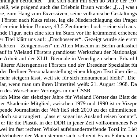
nungen betrachtet – und sich dann mit dem ab Mitte der 197
eiß, wie prägend auch das Erlebnis Braun wurde: „[…] was mi
be, zum Hang zum Exzessiven, seine vulkanische Gestaltungs
örster nach Kuks reiste, lag die Niederschlagung des Prager 
f er eine kleine Bronze, 43,5 Zentimeter hoch – eine sich aus
de Figur, nein eine sich im Sturz vor ihr krümmend erhebend
r Titel klärt uns auf: „Erschossener“. Gezeigt wurde sie erst
fährten – Zeitgenossen“ im Alten Museum in Berlin anlässli
rauf in Wieland Försters grandioser Werkschau der Nationalg
e Arbeit auf der XLII. Biennale in Venedig zu sehen. Erhar
 älterer Altersgenosse Försters und
der
Dresdner Spezialist fü
 der Berliner Personalausstellung einen klugen Text über die
mehr steigern lässt, weil sie für sich monumental bleibt“. Di
 klar, wenn man um ihren Untertitel weiß: 21. August 1968. D
n des Warschauer Vertrages in die ČSSR.
ch Mitte der siebziger Jahre für Wieland Förster das Blatt de
er Akademie-Mitglied, zwischen 1979 und 1990 ist er Vizeprä
pende Journalistin der
Welt
ließ sich 2010 zu der dümmlichen
 doch so arrangiert, „dass er sogar ins Ausland reisen konnte“
t er für die Plastik in der DDR in jener Zeit vollkommenes N
wei im fast rechten Winkel aufeinandertreffende Torsi im Lieb
 aufgehoben; der Mann stemme sich, schreibt Franz Fühmann „