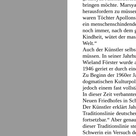
bringen möchte. Marsya
herausfordern zu müssen
waren Töchter Apollons
ein menschenschindende
noch immer, nach dem g
Kindheit, wütet der mas
Welt.“
Auch der Künstler selb
müssen. In seiner Jahrh
Wieland Förster wurde 
1946 geriet er durch ei
Zu Beginn der 1960er Ja
dogmatischen Kulturpoli
jedoch einem fast volls
In dieser Zeit verbannt
Neuen Friedhofes in Sc
Der Künstler erklärt Ja
Traditionslinie deutsch
fortsetzbar.“ Aber gen
dieser Traditionslinie s
Schwerin ein Versuch de