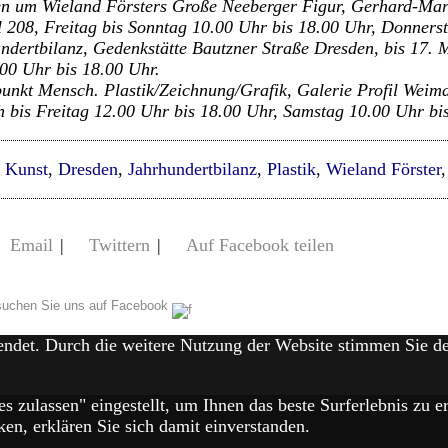
nen um Wieland Försters Große Neeberger Figur, Gerhard-Ma
 208, Freitag bis Sonntag 10.00 Uhr bis 18.00 Uhr, Donnerst
ndertbilanz, Gedenkstätte Bautzner Straße Dresden, bis 17. 
.00 Uhr bis 18.00 Uhr.
punkt Mensch. Plastik/Zeichnung/Grafik, Galerie Profil Weimar
h bis Freitag 12.00 Uhr bis 18.00 Uhr, Samstag 10.00 Uhr bi
e Kunst
,
Dresden
,
Jahrhundertbilanz
,
Plastik
,
Wieland Förster
Email
|
Twittern
|
Auf Facebook teilen
uchen Sie uns auf Facebook
endet. Durch die weitere Nutzung der Website stimmen Sie 
es zulassen" eingestellt, um Ihnen das beste Surferlebnis zu
en, erklären Sie sich damit einverstanden.