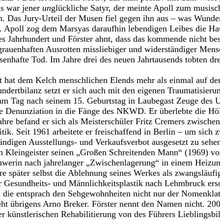
s war jener
un
glückliche Satyr, der meinte Apoll zum musisch
. Das Jury-Urteil der Musen fiel gegen ihn aus – was Wunder
. Apoll zog dem Marsyas daraufhin lebendigen Leibes die Ha
s Jahrhundert und Förster ahnt, dass das kommende nicht be
rauenhaften Ausrotten missliebiger und widerständiger Men
senhafte Tod. Im Jahre drei des neuen Jahrtausends tobten dr
st hat dem Kelch menschlichen Elends mehr als einmal auf de
undertbilanz setzt er sich auch mit den eigenen Traumatisieru
am Tag nach seinem 15. Geburtstag in Laubegast Zeuge des 
ne Denunziation in die Fänge des NKWD. Er überlebte die Hö
hre befand er sich als Meisterschüler Fritz Cremers zwische
tik. Seit 1961 arbeitete er freischaffend in Berlin – um sic
tändigen Ausstellungs- und Verkaufsverbot ausgesetzt zu sehe
en Kleingeister seinen „Großen Schreitenden Mann“ (1969) vo
hwerin nach jahrelanger „Zwischenlagerung“ in einem Heizun
hre später selbst die Ablehnung seines Werkes als zwangsläufi
er Gesundheits- und Männlichkeitsplastik nach Lehmbruck ers
au die entsprach den Sehgewohnheiten nicht nur der Nomenk
teht übrigens Arno Breker. Förster nennt den Namen nicht. 200
r künstlerischen Rehabilitierung von des Führers Lieblingsbi