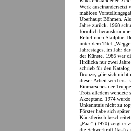
Kuks entstandenen Zeich
Werk auseinandersetzt w
maßlose Vorstellungsga
Überhaupt Böhmen. Als F
Jahre zurück. 1968 schu
förmlich herauskrümmen
Relief noch Skulptur. De
unter dem Titel „Wegge
Jahrestages, im Jahr da
der Künste. 1986 war di
Hrdlicka nur zwei Jahre
schrieb für den Katalog
Bronze, „die sich nicht 
dieser Arbeit wird erst
Einmarsches der Truppe
Trotz alledem wendete si
Akzeptanz. 1974 wurde 
Unkenntnis nicht zu top
Förster habe sich später
Künstlerisch beschreite
„Paar“ (1970) zeigt er z
die Schwerkraft (fast)