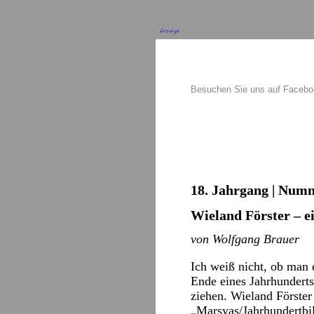
Anzeige
Besuchen Sie uns auf Faceb
18. Jahrgang | Numm
Wieland Förster – 
von Wolfgang Brauer
Ich weiß nicht, ob man 
Ende eines Jahrhunderts
ziehen. Wieland Förster
„Marsyas/Jahrhundertbi