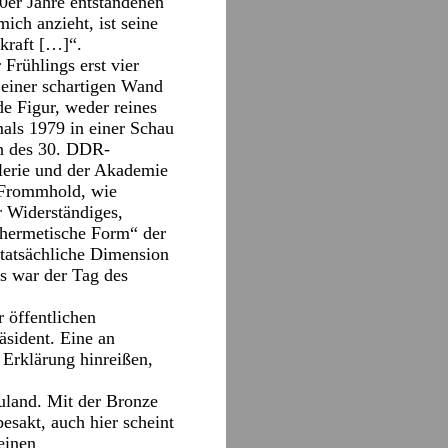
0er Jahre entstandenen
ch anzieht, ist seine
kraft […]“.
Frühlings erst vier
 einer schartigen Wand
e Figur, weder reines
mals 1979 in einer Schau
ch des 30. DDR-
alerie und der Akademie
d Frommhold, wie
r Widerständiges,
 „hermetische Form“ der
e tatsächliche Dimension
as war der Tag des
r öffentlichen
sident. Eine an
 Erklärung hinreißen,
.
euland. Mit der Bronze
esakt, auch hier scheint
einen