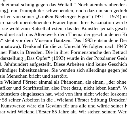
ch einmal schräg gegen das Weltall.“ Noch atemberaubender
ang), ein Triumph der schwebenden, noch dazu in sich gedreh
troffen von seiner „Großen Neeberger Figur“ (1971 – 1974) m
 archaisch überdehnenden Frauenfigur. Ihrer Faszination wird
sie wohl zum Rätselhaftesten, das der Künstler jemals gesch
widmet sich das Alterswerk dem Thema der geschundenen Kre
as“ steht vor dem Museum Bautzen. Das 1993 entstandene D
matowa). Denkmal für die zu Unrecht Verfolgten nach 1945“
er Platz in Dresden. Die in ihrer Formensprache den Betracht
darstellung „Das Opfer“ (1993) wurde in der Potsdamer Geden
. Jahrhundert aufgestellt. Diese Arbeiten sind keine Geschicht
ründiger Inbesitznahme. Sie wenden sich allerdings gegen jed
ie Menschen bricht und zerstört.
e Wieland Förster einmal als Phänomen, als einen, „der ohne s
afiker und Schriftsteller, also Poet dazu, nicht leben kann“. 
künstlers eingelassen hat, wird von ihm nicht wieder losko
r 58 seiner Arbeiten in die „Wieland Förster Stiftung Dresden“
 Kunstwerke wäre ein Gewinn für uns alle und würde seiner 
ar wird Wieland Förster 85 Jahre alt. Wir stehen seinem Wer