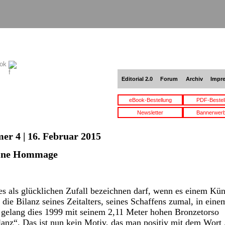
ook
Editorial 2.0
Forum
Archiv
Impr
eBook-Bestellung
PDF-Bestel
Newsletter
Bannerwer
er 4 | 16. Februar 2015
eine Hommage
es als glücklichen Zufall bezeichnen darf, wenn es einem Küns
 die Bilanz seines Zeitalters, seines Schaffens zumal, in ein
 gelang dies 1999 mit seinem 2,11 Meter hohen Bronzetorso
lanz“. Das ist nun kein Motiv, das man positiv mit dem Wort