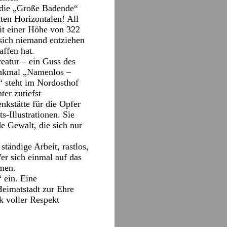
 die „Große Badende“
ten Horizontalen! All
it einer Höhe von 322
 sich niemand entziehen
affen hat.
atur – ein Guss des
enkmal „Namenlos –
 steht im Nordosthof
er zutiefst
kstätte für die Opfer
s-Illustrationen. Sie
e Gewalt, die sich nur
tändige Arbeit, rastlos,
Wer sich einmal auf das
mmen.
 ein. Eine
Heimatstadt zur Ehre
k voller Respekt