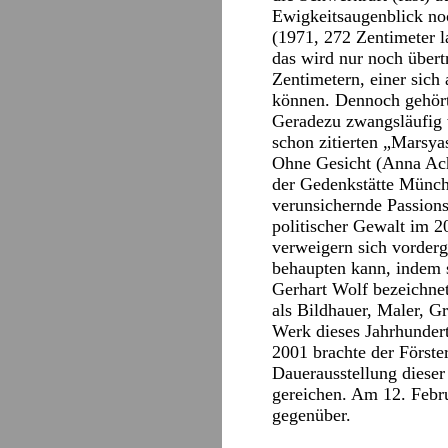
Ewigkeitsaugenblick no
(1971, 272 Zentimeter l
das wird nur noch über
Zentimetern, einer sich
können. Dennoch gehört 
Geradezu zwangsläufig 
schon zitierten „Marsy
Ohne Gesicht (Anna Ach
der Gedenkstätte Münchn
verunsichernde Passions
politischer Gewalt im 20
verweigern sich vorderg
behaupten kann, indem s
Gerhart Wolf bezeichnet
als Bildhauer, Maler, Gr
Werk dieses Jahrhundert
2001 brachte der Förste
Dauerausstellung dieser
gereichen. Am 12. Febru
gegenüber.