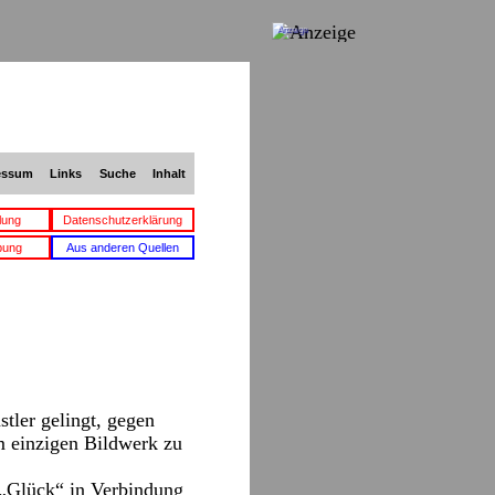
Anzeige
essum
Links
Suche
Inhalt
lung
Datenschutzerklärung
bung
Aus anderen Quellen
tler gelingt, gegen
em einzigen Bildwerk zu
 „Glück“ in Verbindung