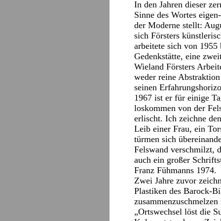
In den Jahren dieser ze
Sinne des Wortes eigen-
der Moderne stellt: Aug
sich Försters künstleri
arbeitete sich von 1955
Gedenkstätte, eine zweit
Wieland Försters Arbeit
weder reine Abstraktion
seinen Erfahrungshorizo
1967 ist er für einige T
loskommen von der Felsen
erlischt. Ich zeichne de
Leib einer Frau, ein To
türmen sich übereinander
Felswand verschmilzt, d
auch ein großer Schrift
Franz Fühmanns 1974.
Zwei Jahre zuvor zeichn
Plastiken des Barock-Bi
zusammenzuschmelzen zu
„Ortswechsel löst die S