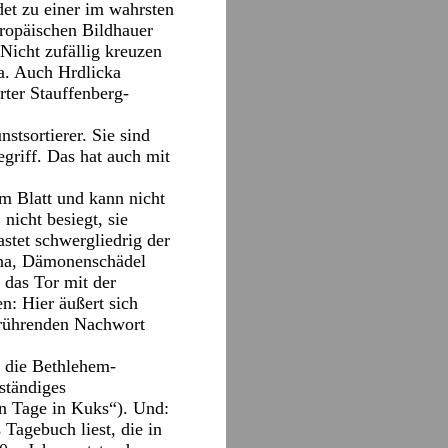
det zu einer im wahrsten
uropäischen Bildhauer
Nicht zufällig kreuzen
ka. Auch Hrdlicka
rter Stauffenberg-
stsortierer. Sie sind
griff. Das hat auch mit
um Blatt und kann nicht
nicht besiegt, sie
astet schwergliedrig der
gina, Dämonenschädel
 das Tor mit der
n: Hier äußert sich
berührenden Nachwort
n die Bethlehem-
ständiges
n Tage in Kuks“). Und:
Tagebuch liest, die in