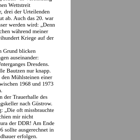
en Wettstreit
, drei der Urteilenden
ut ab. Auch das 20. war
sser werden wird: „Denn
schen während meiner
eihundert Kriege auf der
n Grund blicken
ngen auseinander:
Unterganges Dresdens.
lle Bautzen nur knapp.
n den Mühlsteinen einer
h zwischen 1968 und 1973
n.
n der Trauerhalle des
gskeller nach Güstrow.
g: „Die oft missbrauchte
chien mir nicht
latura der DDR! Am Ende
6 sollte ausgerechnet in
ldhauer erfolgen.