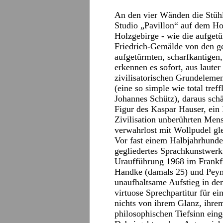
An den vier Wänden die Stühl
Studio „Pavillon“ auf dem Ho
Holzgebirge ‑ wie die aufget
Friedrich-Gemälde von den g
aufgetürmten, scharfkantigen,
erkennen es sofort, aus lauter
zivilisatorischen Grundelemen
(eine so simple wie total tre
Johannes Schütz), daraus schä
Figur des Kaspar Hauser, ein 
Zivilisation unberührten Men
verwahrlost mit Wollpudel gl
Vor fast einem Halbjahrhunde
gegliedertes Sprachkunstwerk
Uraufführung 1968 im Frankfu
Handke (damals 25) und Peym
unaufhaltsame Aufstieg in den
virtuose Sprechpartitur für e
nichts von ihrem Glanz, ihre
philosophischen Tiefsinn eing