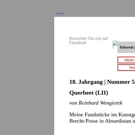
Anzeige
Besuchen Sie uns auf
Facebook
Editorial 
eBook-
New
18. Jahrgang | Nummer 5 
Querbeet (LII)
von Reinhard Wengierek
Meine Fundstücke im Kunstges
Brecht-Posse in Absurdistan 