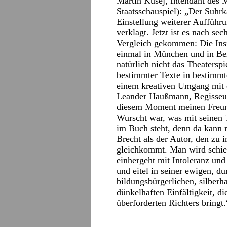
Martin Kusej, Intendant des 
Staatsschauspiel): „Der Suhrk
Einstellung weiterer Aufführu
verklagt. Jetzt ist es nach s
Vergleich gekommen: Die Insz
einmal in München und in Ber
natürlich nicht das Theatersp
bestimmter Texte in bestim
einem kreativen Umgang mit d
Leander Haußmann, Regisseur:
diesem Moment meinen Freund
Wurscht war, was mit seinen 
im Buch steht, denn da kann m
Brecht als der Autor, den z
gleichkommt. Man wird schier
einhergeht mit Intoleranz un
und eitel in seiner ewigen, du
bildungsbürgerlichen, silberha
dünkelhaften Einfältigkeit, d
überforderten Richters bringt.