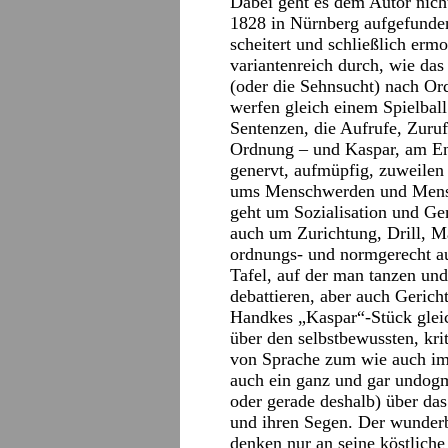
Dabei geht es dem Autor nicht
1828 in Nürnberg aufgefunden
scheitert und schließlich erm
variantenreich durch, wie das
(oder die Sehnsucht) nach Or
werfen gleich einem Spielbal
Sentenzen, die Aufrufe, Zur
Ordnung – und Kaspar, am En
genervt, aufmüpfig, zuweilen 
ums Menschwerden und Mensch
geht um Sozialisation und Ge
auch um Zurichtung, Drill, M
ordnungs- und normgerecht auf
Tafel, auf der man tanzen und
debattieren, aber auch Gerich
Handkes „Kaspar“-Stück glei
über den selbstbewussten, kr
von Sprache zum wie auch im
auch ein ganz und gar undogm
oder gerade deshalb) über das
und ihren Segen. Der wunder
denken nur an seine köstlich