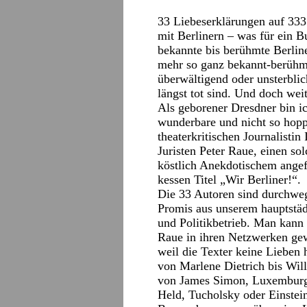
33 Liebeserklärungen auf 333 
mit Berlinern – was für ein B
bekannte bis berühmte Berline
mehr so ganz bekannt-berühmte
überwältigend oder unsterblic
längst tot sind. Und doch wei
Als geborener Dresdner bin ic
wunderbare und nicht so hopp
theaterkritischen Journalisti
Juristen Peter Raue, einen s
köstlich Anekdotischem ange
kessen Titel „Wir Berliner!“.
Die 33 Autoren sind durchweg
Promis aus unserem hauptstäd
und Politikbetrieb. Man kann 
Raue in ihren Netzwerken gew
weil die Texter keine Lieben h
von Marlene Dietrich bis Wil
von James Simon, Luxemburg, L
Held, Tucholsky oder Einstein