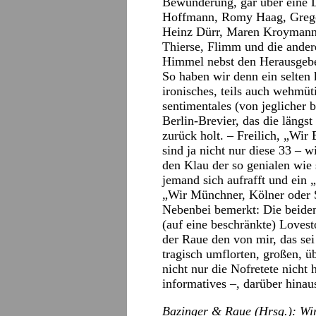
Bewunderung, gar über eine Li
Hoffmann, Romy Haag, Gregor
Heinz Dürr, Maren Kroymann, 
Thierse, Flimm und die andere
Himmel nebst den Herausgebe
So haben wir denn ein selten k
ironisches, teils auch wehmü
sentimentales (von jeglicher b
Berlin-Brevier, das die läng
zurück holt. – Freilich, „Wir
sind ja nicht nur diese 33 – 
den Klau der so genialen wie
jemand sich aufrafft und ein
„Wir Münchner, Kölner oder S
Nebenbei bemerkt: Die beiden 
(auf eine beschränkte) Lovest
der Raue den von mir, das sei 
tragisch umflorten, großen, 
nicht nur die Nofretete nicht 
informatives –, darüber hina
Bazinger & Raue (Hrsg.): Wir