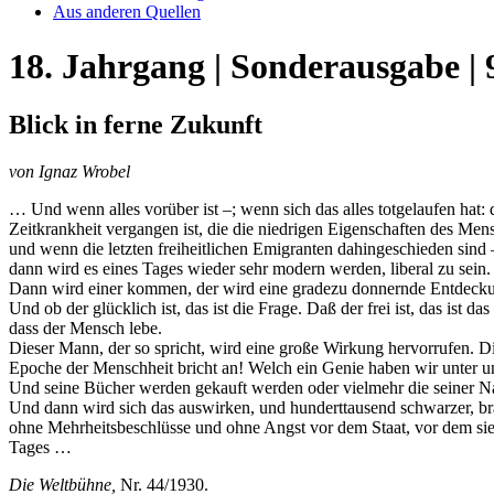
Aus anderen Quellen
18. Jahrgang | Sonderausgabe | 
Blick in ferne Zukunft
von Ignaz Wrobel
… Und wenn alles vorüber ist –; wenn sich das alles totgelaufen ha
Zeitkrankheit vergangen ist, die die niedrigen Eigenschaften des M
und wenn die letzten freiheitlichen Emigranten dahingeschieden sind 
dann wird es eines Tages wieder sehr modern werden, liberal zu sein.
Dann wird einer kommen, der wird eine gradezu donnernde Entdecku
Und ob der glücklich ist, das ist die Frage. Daß der frei ist, das ist
dass der Mensch lebe.
Dieser Mann, der so spricht, wird eine große Wirkung hervorrufen. D
Epoche der Menschheit bricht an! Welch ein Genie haben wir unter u
Und seine Bücher werden gekauft werden oder vielmehr die seiner Na
Und dann wird sich das auswirken, und hunderttausend schwarzer, b
ohne Mehrheitsbeschlüsse und ohne Angst vor dem Staat, vor dem sie
Tages …
Die Weltbühne,
Nr. 44/1930.