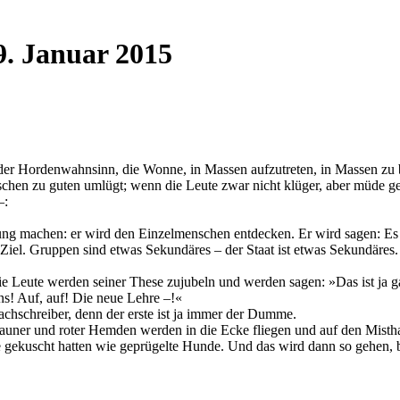
9. Januar 2015
t: der Hordenwahnsinn, die Wonne, in Massen aufzutreten, in Massen z
enschen zu guten umlügt; wenn die Leute zwar nicht klüger, aber müd
–:
ng machen: er wird den Einzelmenschen entdecken. Er wird sagen: Es
 das Ziel. Gruppen sind etwas Sekundäres – der Staat ist etwas Sekundäre
ie Leute werden seiner These zujubeln und werden sagen: »Das ist ja 
ns! Auf, auf! Die neue Lehre –!«
chschreiber, denn der erste ist ja immer der Dumme.
rauner und roter Hemden werden in die Ecke fliegen und auf den Mist
 gekuscht hatten wie geprügelte Hunde. Und das wird dann so gehen, b