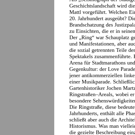
Geschichtslandschaft wird die
Mattl vorgeführt. Welchen Ein
20. Jahrhundert ausgeübt? Di
Brandschatzung des Justizpala
zu Einsichten, die er in sei
Der „Ring“ war Schauplatz ge
und Manifestationen, aber au
die sozial getrennten Teile d
Spektakels zusammenführte. E
Arena für Stadtmarathons und
Gegenkultur: der Love Parade
jener antikommerziellen link
einer Musikparade. Schließlic
Gartenhistoriker Jochen Mart
Ringstraßen–Areals, wobei er
besondere Sehenswürdigkeiten
Die Ringstraße, diese bedeute
Jahrhunderts, enthält alle Ph
schließt aber auch die Archi
Historismus. Was man viellei
die gezielte Beschreibung ei