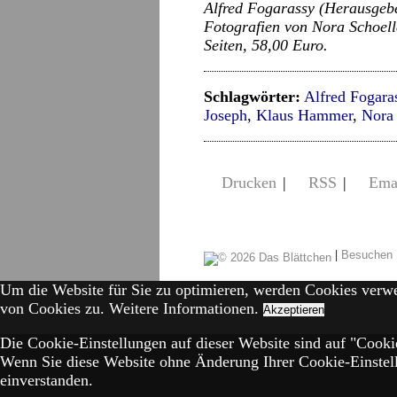
Alfred Fogarassy (Herausgeb
Fotografien von Nora Schoelle
Seiten, 58,00 Euro.
Schlagwörter:
Alfred Fogara
Joseph
,
Klaus Hammer
,
Nora 
Drucken
|
RSS
|
Ema
|
Besuchen 
Um die Website für Sie zu optimieren, werden Cookies verw
von Cookies zu.
Weitere Informationen.
Akzeptieren
Die Cookie-Einstellungen auf dieser Website sind auf "Cookie
Wenn Sie diese Website ohne Änderung Ihrer Cookie-Einstell
einverstanden.