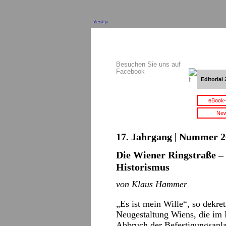
Anzeige
Besuchen Sie uns auf
Facebook
Editorial 
eBook-
New
17. Jahrgang | Nummer 2
Die Wiener Ringstraße –
Historismus
von Klaus Hammer
„Es ist mein Wille“, so dekre
Neugestaltung Wiens, die im 
Abbruch der Befestigungsanl