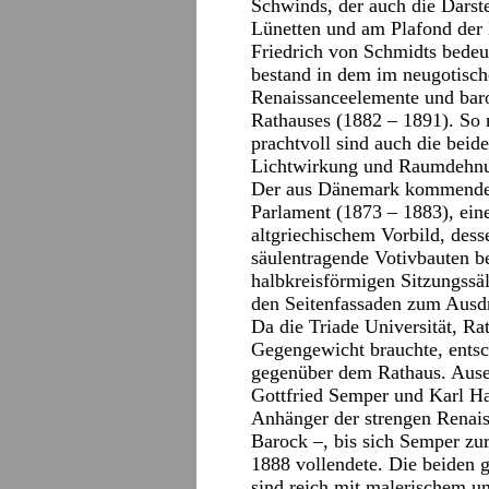
Schwinds, der auch die Darste
Lünetten und am Plafond der 
Friedrich von Schmidts bedeu
bestand in dem im neugotische
Renaissanceelemente und bar
Rathauses (1882 – 1891). So 
prachtvoll sind auch die beide
Lichtwirkung und Raumdehn
Der aus Dänemark kommende 
Parlament (1873 – 1883), ei
altgriechischem Vorbild, des
säulentragende Votivbauten b
halbkreisförmigen Sitzungssä
den Seitenfassaden zum Aus
Da die Triade Universität, Ra
Gegengewicht brauchte, ents
gegenüber dem Rathaus. Ause
Gottfried Semper und Karl Ha
Anhänger der strengen Renais
Barock –, bis sich Semper zu
1888 vollendete. Die beiden 
sind reich mit malerischem u