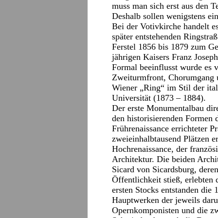
muss man sich erst aus den 
Deshalb sollen wenigstens ei
Bei der Votivkirche handelt e
später entstehenden Ringstraß
Ferstel 1856 bis 1879 zum Ge
jährigen Kaisers Franz Joseph
Formal beeinflusst wurde es v
Zweiturmfront, Chorumgang u
Wiener „Ring“ im Stil der ita
Universität (1873 – 1884).
Der erste Monumentalbau dire
den historisierenden Formen d
Frührenaissance errichteter Pr
zweieinhalbtausend Plätzen er
Hochrenaissance, der französi
Architektur. Die beiden Arch
Sicard von Sicardsburg, dere
Öffentlichkeit stieß, erlebte
ersten Stocks entstanden die
Hauptwerken der jeweils darun
Opernkomponisten und die zw