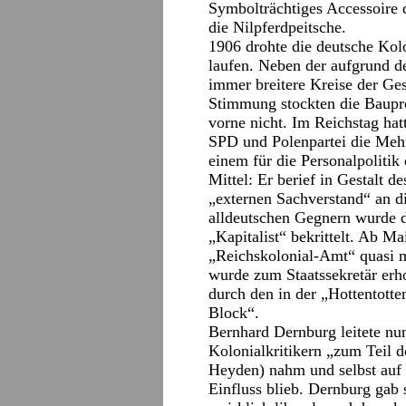
Symbolträchtiges Accessoire d
die Nilpferdpeitsche.
1906 drohte die deutsche Kol
laufen. Neben der aufgrund d
immer breitere Kreise der Ges
Stimmung stockten die Baupro
vorne nicht. Im Reichstag hat
SPD und Polenpartei die Mehr
einem für die Personalpoliti
Mittel: Er berief in Gestalt 
„externen Sachverstand“ an di
alldeutschen Gegnern wurde d
„Kapitalist“ bekrittelt. Ab Ma
„Reichskolonial-Amt“ quasi m
wurde zum Staatssekretär er
durch den in der „Hottentott
Block“.
Bernhard Dernburg leitete nun
Kolonialkritikern „zum Teil 
Heyden) nahm und selbst auf 
Einfluss blieb. Dernburg gab 