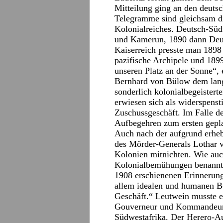
Mitteilung ging an den deuts
Telegramme sind gleichsam d
Kolonialreiches. Deutsch-Süd
und Kamerun, 1890 dann Deut
Kaiserreich presste man 1898
pazifische Archipele und 18
unseren Platz an der Sonne“,
Bernhard von Bülow dem lange
sonderlich kolonialbegeistert
erwiesen sich als widerspen
Zuschussgeschäft. Im Falle d
Aufbegehren zum ersten gepl
Auch nach der aufgrund erheb
des Mörder-Generals Lothar v
Kolonien mitnichten. Wie auc
Kolonialbemühungen benannte
1908 erschienenen Erinnerung
allem idealen und humanen Bei
Geschäft.“ Leutwein musste e
Gouverneur und Kommandeur 
Südwestafrika. Der Herero-Au