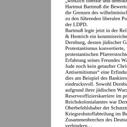
„wirklich liberale und demokr
Hartmut Bartmuß die Bewertu
die Grenzen des wilhelminisc
zu den führenden liberalen P
der LDPD.
Bartmuß legte jetzt in der Re
& Hentrich ein kenntnisreich
Dernburg, dessen jüdischer Gr
Protestantismus konvertierte, 
protestantischen Pfarrerstoch
Erfahrung seines Freundes Wal
Jude noch kein getaufter Chris
Antisemitismus“ eine Erfindu
dies am Beispiel des Bankier
eindrucksvoll. Sowohl Dernbu
aufgrund ihrer jüdischen Wurz
Reserveoffizierskarriere im p
Reichskolonialamtes war Dern
Oberbefehlshaber der Schutztr
Kriegsrohstoffabteilung im Be
Zusammenbrechen des Deutsc
verhindern…