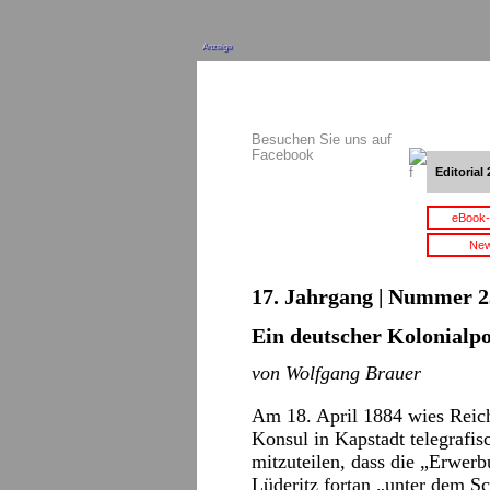
Anzeige
Besuchen Sie uns auf
Facebook
Editorial 
eBook-
New
17. Jahrgang | Nummer 2
Ein deutscher Kolonialpo
von Wolfgang Brauer
Am 18. April 1884 wies Reic
Konsul in Kapstadt telegrafis
mitzuteilen, dass die „Erwe
Lüderitz fortan „unter dem S