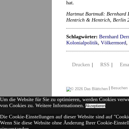
hat.
Hartmut Bartmuß: Bernhard De
Hentrich & Hentrich, Berlin 2
Schlagwörter:
Bernhard Der
Kolonialpolitik
,
Völkermord
,
Drucken
|
RSS
|
Ema
|
Besuchen 
Um die Website für Sie zu optimieren, werden Cookies verw
von Cookies zu.
Weitere Informationen.
Akzeptieren
Die Cookie-Einstellungen auf dieser Website sind auf "Cookie
Wenn Sie diese Website ohne Änderung Ihrer Cookie-Einstell
einverstanden.