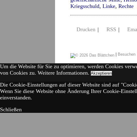
Kriegsschuld
,
Linke
,
Rechte
Drucken
|
RSS
|
Ema
|
Besuchen 
Um die Website für Sie zu optimieren, werden Cookies verw
von Cookies zu.
Weitere Informationen.
Akzeptieren
Die Cookie-Einstellungen auf dieser Website sind auf "Cookie
Wenn Sie diese Website ohne Änderung Ihrer Cookie-Einstell
einverstanden.
Schließen