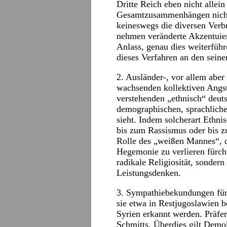
Dritte Reich eben nicht allei
Gesamtzusammenhängen nicht a
keineswegs die diversen Verbr
nehmen veränderte Akzentuier
Anlass, genau dies weiterführ
dieses Verfahren an den seine
2. Ausländer-, vor allem aber
wachsenden kollektiven Angst
verstehenden „ethnisch“ deuts
demographischen, sprachliche
sieht. Indem solcherart Ethnis
bis zum Rassismus oder bis zu
Rolle des „weißen Mannes“, 
Hegemonie zu verlieren fürcht
radikale Religiosität, sondern
Leistungsdenken.
3. Sympathiebekundungen für 
sie etwa in Restjugoslawien 
Syrien erkannt werden. Präfer
Schmitts. Überdies gilt Demok