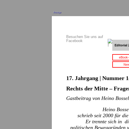
Anzeige
Besuchen Sie uns auf
Facebook
Editorial 
eBook-
New
17. Jahrgang | Nummer 14 
Rechts der Mitte – Frage
Gastbeitrag von Heino Bosse
Heino Bossel
schrieb seit 2000 für di
Er trennte sich in d
politischen Beweggründen wi