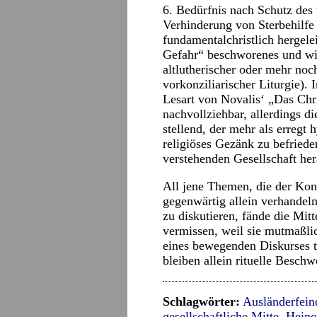
6. Bedürfnis nach Schutz des
Verhinderung von Sterbehilfe 
fundamentalchristlich hergelei
Gefahr“ beschworenes und wi
altlutherischer oder mehr noc
vorkonziliarischer Liturgie).
Lesart von Novalis‘ „Das Chr
nachvollziehbar, allerdings di
stellend, der mehr als erregt
religiöses Gezänk zu befrieden
verstehenden Gesellschaft her
All jene Themen, die der Kons
gegenwärtig allein verhandeln
zu diskutieren, fände die Mitt
vermissen, weil sie mutmaßlich
eines bewegenden Diskurses tr
bleiben allein rituelle Besch
Schlagwörter:
Ausländerfeind
gesellschaftliche Mitte
,
Heino