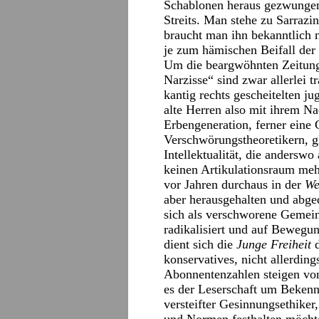
Schablonen heraus gezwungen.
Streits. Man stehe zu Sarrazi
braucht man ihn bekanntlich n
je zum hämischen Beifall der 
Um die beargwöhnten Zeitung
Narzisse“ sind zwar allerlei t
kantig rechts gescheitelten j
alte Herren also mit ihrem N
Erbengeneration, ferner eine
Verschwörungstheoretikern, g
Intellektualität, die anderswo
keinen Artikulationsraum mehr 
vor Jahren durchaus in der
We
aber herausgehalten und abge
sich als verschworene Gemein
radikalisiert und auf Bewegun
dient sich die
Junge Freiheit
d
konservatives, nicht allerdings
Abonnentenzahlen steigen vo
es der Leserschaft um Bekenn
versteifter Gesinnungsethiker,