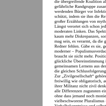
die übergreifende Koalition a
gefährliche Randgruppe zusa
werdenden Bürger vor Infekti
schützt, indem sie ihm die R
großer Erzählungen von myth
Längst verortet sich schon jed
moderaten Linken. Das Spektr
kaum mehr Diskrepanzen, sond
mag sein, es verarmt, da die 
Redner fehlen. Gäbe es sie, ge
moderner – Populismusverdach
braucht sie nicht mehr. Posit
glückliche Übereinstimmung in
gemeinsamen Lernens aus der 
die gleichen Schlussfolgerun
Zur „Zivilgesellschaft“ gehören
freiwillig wie obligatorisch, 
ihrer Militanz nicht zivil denk
alle Differenzen zugunsten e
ohne dass jemand noch monier
vielbeschworene Pluralismus 
Verbalbekenntnisse und selbs