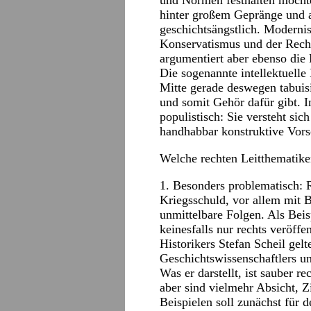
und Normen festhalten möchten,
hinter großem Gepränge und a
geschichtsängstlich. Moderni
Konservatismus und der Recht
argumentiert aber ebenso die
Die sogenannte intellektuell
Mitte gerade deswegen tabuisi
und somit Gehör dafür gibt. I
populistisch: Sie versteht sic
handhabbar konstruktive Vorsc
Welche rechten Leitthematiken
1. Besonders problematisch: 
Kriegsschuld, vor allem mit 
unmittelbare Folgen. Als Beis
keinesfalls nur rechts veröff
Historikers Stefan Scheil gel
Geschichtswissenschaftlers u
Was er darstellt, ist sauber re
aber sind vielmehr Absicht, Z
Beispielen soll zunächst für 