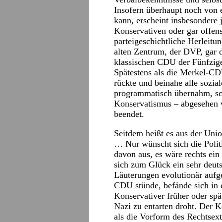
Insofern überhaupt noch von 
kann, erscheint insbesondere 
Konservativen oder gar offe
parteigeschichtliche Herleit
alten Zentrum, der DVP, gar
klassischen CDU der Fünfzige
Spätestens als die Merkel-CDU
rückte und beinahe alle sozia
programmatisch übernahm, sch
Konservatismus – abgesehen v
beendet.
Seitdem heißt es aus der Union
… Nur wünscht sich die Politi
davon aus, es wäre rechts ein
sich zum Glück ein sehr deut
Läuterungen evolutionär auf
CDU stünde, befände sich in e
Konservativer früher oder sp
Nazi zu entarten droht. Der K
als die Vorform des Rechtsext