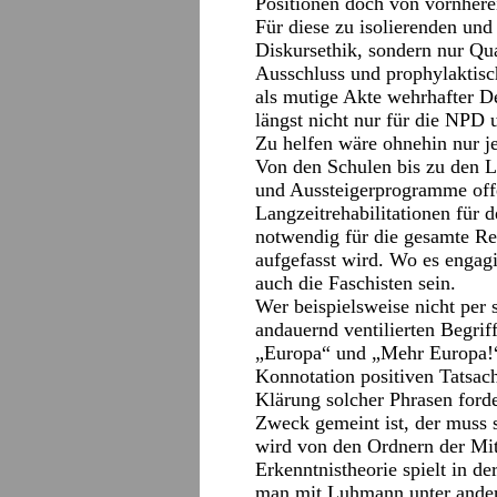
Positionen doch von vornherei
Für diese zu isolierenden un
Diskursethik, sondern nur Qua
Ausschluss und prophylaktisc
als mutige Akte wehrhafter De
längst nicht nur für die NPD 
Zu helfen wäre ohnehin nur je
Von den Schulen bis zu den Le
und Aussteigerprogramme offe
Langzeitrehabilitationen für 
notwendig für die gesamte Rec
aufgefasst wird. Wo es engagi
auch die Faschisten sein.
Wer beispielsweise nicht per 
andauernd ventilierten Begri
„Europa“ und „Mehr Europa!“ 
Konnotation positiven Tatsac
Klärung solcher Phrasen ford
Zweck gemeint ist, der muss s
wird von den Ordnern der Mitt
Erkenntnistheorie spielt in de
man mit Luhmann unter ander