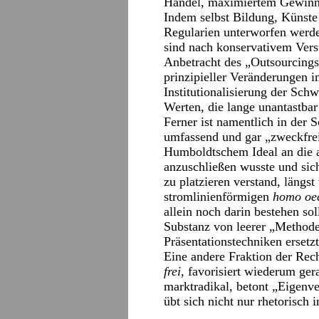
Handel, maximiertem Gewinn un
Indem selbst Bildung, Künste
Regularien unterworfen werden 
sind nach konservativem Verst
Anbetracht des „Outsourcings
prinzipieller Veränderungen 
Institutionalisierung der Sch
Werten, die lange unantastbar
Ferner ist namentlich in der S
umfassend und gar „zweckfrei
Humboldtschem Ideal an die a
anzuschließen wusste und sic
zu platzieren verstand, längs
stromlinienförmigen
homo oe
allein noch darin bestehen so
Substanz von leerer „Methode
Präsentationstechniken ersetzt
Eine andere Fraktion der Re
frei
, favorisiert wiederum ger
marktradikal, betont „Eigenv
übt sich nicht nur rhetorisch