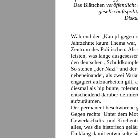
Das Blättchen
veröffentlicht
gesellschaftspoli
Disku
Während der „Kampf gegen re
Jahrzehnte kaum Thema war, a
Zentrum des Politischen. Als
leisten, was lange ausgesesse
den deutschen „Schuldkomple
So stehen „der Nazi“ und d
nebeneinander, als zwei Varia
engagiert aufzuarbeiten gilt, 
diesmal als hip bunte, tolera
entscheidend darüber definier
aufzuräumen.
Der permanent beschworene ge
Gegen rechts! Unter dem Mott
Gewerkschafts- und Kirchentr
alles, was die historisch gelä
Einklang damit entwickelte si