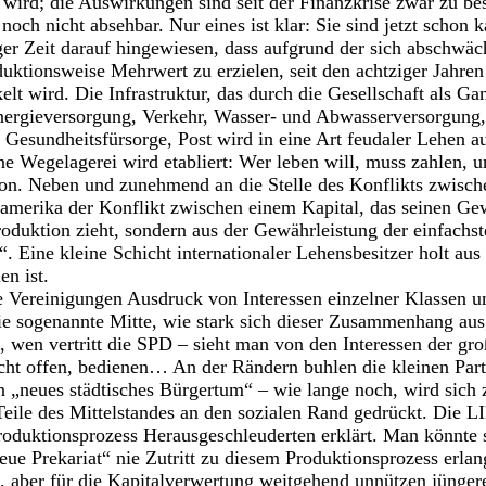
 wird; die Auswirkungen sind seit der Finanzkrise zwar zu bes
ch nicht absehbar. Nur eines ist klar: Sie sind jetzt schon k
ger Zeit darauf hingewiesen, dass aufgrund der sich abschwä
duktionsweise Mehrwert zu erzielen, seit den achtziger Jahren 
lt wird. Die Infrastruktur, das durch die Gesellschaft als Ga
nergieversorgung, Verkehr, Wasser- und Abwasserversorgung,
esundheitsfürsorge, Post wird in eine Art feudaler Lehen a
rne Wegelagerei wird etabliert: Wer leben will, muss zahlen, 
ion. Neben und zunehmend an die Stelle des Konflikts zwisch
damerika der Konflikt zwischen einem Kapital, das seinen Ge
roduktion zieht, sondern aus der Gewährleistung der einfachs
. Eine kleine Schicht internationaler Lehensbesitzer holt au
en ist.
e Vereinigungen Ausdruck von Interessen einzelner Klassen un
ie sogenannte Mitte, wie stark sich dieser Zusammenhang au
 wen vertritt die SPD – sieht man von den Interessen der gr
cht offen, bedienen… An der Rändern buhlen die kleinen Part
n „neues städtisches Bürgertum“ – wie lange noch, wird sich 
eile des Mittelstandes an den sozialen Rand gedrückt. Die 
oduktionsprozess Herausgeschleuderten erklärt. Man könnte si
ue Prekariat“ nie Zutritt zu diesem Produktionsprozess erlan
n, aber für die Kapitalverwertung weitgehend unnützen jünger