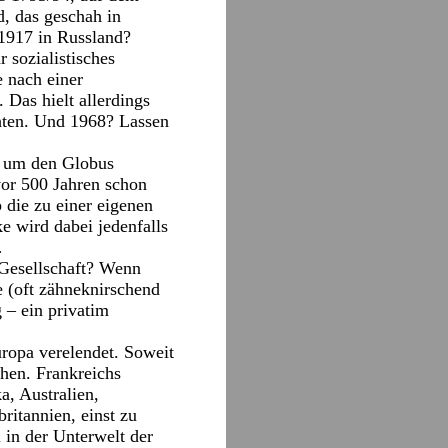
, das geschah in
 1917 in Russland?
 sozialistisches
e nach einer
Das hielt allerdings
chten. Und 1968? Lassen
l um den Globus
vor 500 Jahren schon
b die zu einer eigenen
e wird dabei jedenfalls
…
 Gesellschaft? Wenn
 (oft zähneknirschend
 – ein privatim
ropa verelendet. Soweit
chen. Frankreichs
a, Australien,
britannien, einst zu
 in der Unterwelt der