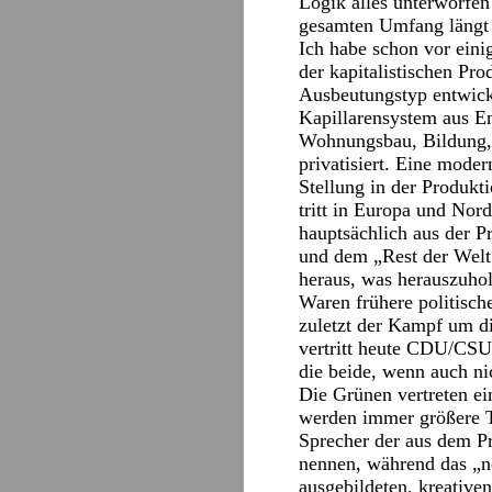
Logik alles unterworfen
gesamten Umfang längt no
Ich habe schon vor eini
der kapitalistischen Pro
Ausbeutungstyp entwicke
Kapillarensystem aus E
Wohnungsbau, Bildung, G
privatisiert. Eine mode
Stellung in der Produkt
tritt in Europa und Nor
hauptsächlich aus der P
und dem „Rest der Welt“
heraus, was herauszuhol
Waren frühere politisch
zuletzt der Kampf um d
vertritt heute CDU/CSU,
die beide, wenn auch ni
Die Grünen vertreten ei
werden immer größere T
Sprecher der aus dem Pr
nennen, während das „ne
ausgebildeten, kreative