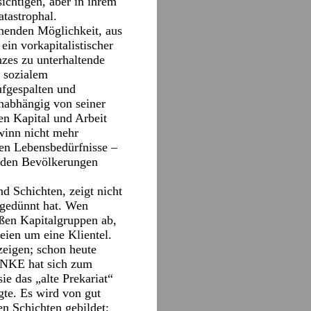
ichtigen, aber in ihrem
atastrophal.
chenden Möglichkeit, aus
ein vorkapitalistischer
nzes zu unterhaltende
 sozialem
ufgespalten und
unabhängig von seiner
en Kapital und Arbeit
winn nicht mehr
ten Lebensbedürfnisse –
s den Bevölkerungen
d Schichten, zeigt nicht
sgedünnt hat. Wen
oßen Kapitalgruppen ab,
eien um eine Klientel.
zeigen; schon heute
LINKE hat sich zum
e das „alte Prekariat“
gte. Es wird von gut
en Schichten gebildet;