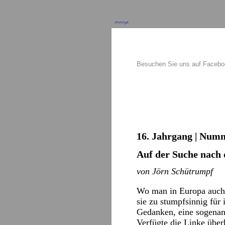
Anzeige
Besuchen Sie uns auf Faceb
16. Jahrgang | Numm
Auf der Suche nach
von Jörn Schütrumpf
Wo man in Europa auch 
sie zu stumpfsinnig fü
Gedanken, eine sogenan
Verfügte die Linke über