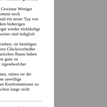
ür Gewinne Weniger
Moment noch
 und ein neuer Typ von
dem bisherigen
ängst wieder rückläufige
iter sind lediglich
rieben; sie benötigen
tären Glücksverheißer
tarischen Raum haben
hne ganz zu
t irgendwelcher
en, stören sie die
ine unwillige
den Konfrontationen zu
chon lange nicht