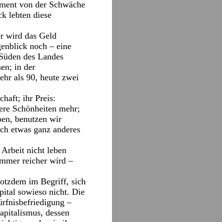
Moment von der Schwäche
ck lebten diese
er wird das Geld
enblick noch – eine
 Süden des Landes
en; in der
ehr als 90, heute zwei
haft; ihr Preis:
dere Schönheiten mehr;
ben, benutzen wir
lich etwas ganz anderes
 Arbeit nicht leben
 immer reicher wird –
rotzdem im Begriff, sich
pital sowieso nicht. Die
ürfnisbefriedigung –
apitalismus, dessen