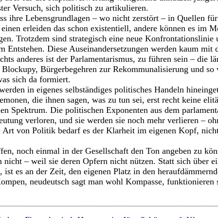
ter Versuch, sich politisch zu artikulieren.
ss ihre Lebensgrundlagen – wo nicht zerstört – in Quellen f
einen erleiden das schon existentiell, andere können es im 
agen. Trotzdem sind strategisch eine neue Konfrontationslinie
m Entstehen. Diese Auseinandersetzungen werden kaum mit 
ichts anderes ist der Parlamentarismus, zu führen sein – die l
Blockupy, Bürgerbegehren zur Rekommunalisierung und so we
as sich da formiert.
den in eigenes selbständiges politisches Handeln hineinget
emonen, die ihnen sagen, was zu tun sei, erst recht keine eli
chen Spektrum. Die politischen Exponenten aus dem parlamen
deutung verloren, und sie werden sie noch mehr verlieren – o
 Art von Politik bedarf es der Klarheit im eigenen Kopf, nich
fen, noch einmal in der Gesellschaft den Ton angeben zu könn
 nicht – weil sie deren Opfern nicht nützen. Statt sich über e
 ist es an der Zeit, den eigenen Platz in den heraufdämmern
Kompen, neudeutsch sagt man wohl Kompasse, funktionieren s