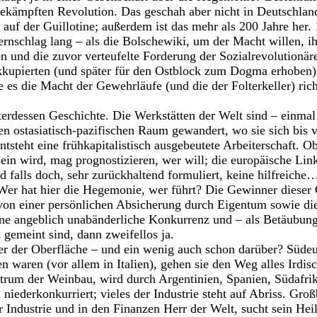
ekämpften Revolution. Das geschah aber nicht in Deutschland
 auf der Guillotine; außerdem ist das mehr als 200 Jahre her.
rnschlag lang – als die Bolschewiki, um der Macht willen, ihr
 und die zuvor verteufelte Forderung der Sozialrevolutionär
kupierten (und später für den Ostblock zum Dogma erhoben). 
 es die Macht der Gewehrläufe (und die der Folterkeller) ri
terdessen Geschichte. Die Werkstätten der Welt sind – einma
en ostasiatisch-pazifischen Raum gewandert, wo sie sich bis 
tsteht eine frühkapitalistisch ausgebeutete Arbeiterschaft. O
in wird, mag prognostizieren, wer will; die europäische Link
d falls doch, sehr zurückhaltend formuliert, keine hilfreiche
Wer hat hier die Hegemonie, wer führt? Die Gewinner dieser
von einer persönlichen Absicherung durch Eigentum sowie die
eine angeblich unabänderliche Konkurrenz und – als Betäubung
gemeint sind, dann zweifellos ja.
er der Oberfläche – und ein wenig auch schon darüber? Südeu
n waren (vor allem in Italien), gehen sie den Weg alles Irdis
trum der Weinbau, wird durch Argentinien, Spanien, Südafrik
niederkonkurriert; vieles der Industrie steht auf Abriss. Groß
 Industrie und in den Finanzen Herr der Welt, sucht sein Heil