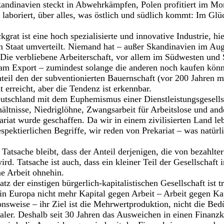
kandinavien steckt in Abwehrkämpfen, Polen profitiert im 
 laboriert, über alles, was östlich und südlich kommt: Im Glü
grat ist eine hoch spezialisierte und innovative Industrie, hi
m Staat umverteilt. Niemand hat – außer Skandinavien im Aug
 Die verbliebene Arbeiterschaft, vor allem im Südwesten und
t am Export – zumindest solange die anderen noch kaufen könn
nteil den der subventionierten Bauernschaft (vor 200 Jahren m
 erreicht, aber die Tendenz ist erkennbar.
eutschland mit dem Euphemismus einer Dienstleistungsgesellsc
hältnisse, Niedriglöhne, Zwangsarbeit für Arbeitslose und an
riat wurde geschaffen. Da wir in einem zivilisierten Land le
espektierlichen Begriffe, wir reden von Prekariat – was natür
Tatsache bleibt, dass der Anteil derjenigen, die von bezahlter
rd. Tatsache ist auch, dass ein kleiner Teil der Gesellschaft
e Arbeit ohnehin.
z der einstigen bürgerlich-kapitalistischen Gesellschaft ist t
 in Europa nicht mehr Kapital gegen Arbeit – Arbeit gegen Ka
onsweise – ihr Ziel ist die Mehrwertproduktion, nicht die Bed
ler. Deshalb seit 30 Jahren das Ausweichen in einen Finanzk