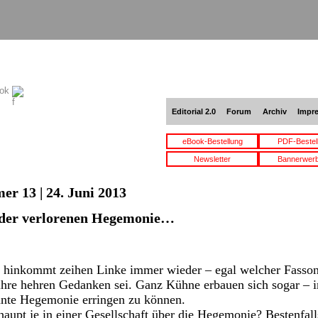
ook
Editorial 2.0
Forum
Archiv
Impr
eBook-Bestellung
PDF-Bestel
Newsletter
Bannerwer
er 13 | 24. Juni 2013
 der verlorenen Hegemonie…
hinkommt zeihen Linke immer wieder – egal welcher Fasson 
r ihre hehren Gedanken sei. Ganz Kühne erbauen sich sogar –
nte Hegemonie erringen zu können.
haupt je in einer Gesellschaft über die Hegemonie? Bestenfal