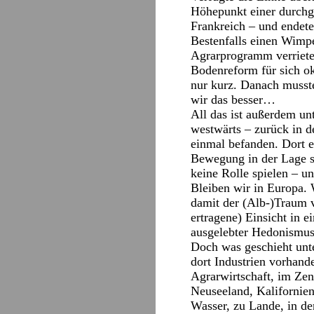
Höhepunkt einer durchg
Frankreich – und endete
Bestenfalls einen Wimpe
Agrarprogramm verrieten
Bodenreform für sich ok
nur kurz. Danach musste
wir das besser…
All das ist außerdem un
westwärts – zurück in d
einmal befanden. Dort en
Bewegung in der Lage se
keine Rolle spielen – un
Bleiben wir in Europa. 
damit der (Alb-)Traum 
ertragene) Einsicht in 
ausgelebter Hedonismus 
Doch was geschieht unt
dort Industrien vorhande
Agrarwirtschaft, im Zen
Neuseeland, Kalifornien 
Wasser, zu Lande, in der