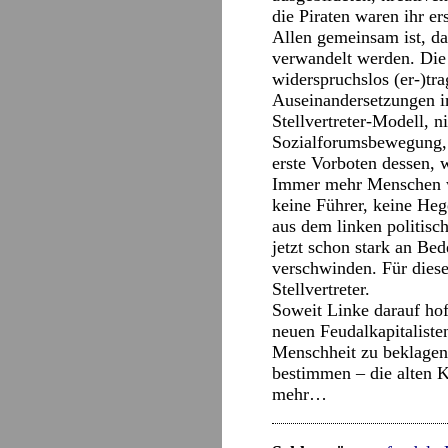
die Piraten waren ihr ers
Allen gemeinsam ist, da
verwandelt werden. Die 
widerspruchslos (er-)tr
Auseinandersetzungen i
Stellvertreter-Modell, n
Sozialforumsbewegung, 
erste Vorboten dessen, w
Immer mehr Menschen wer
keine Führer, keine Heg
aus dem linken politis
jetzt schon stark an Be
verschwinden. Für diese
Stellvertreter.
Soweit Linke darauf hof
neuen Feudalkapitalisten
Menschheit zu beklagen,
bestimmen – die alten 
mehr…