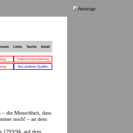
Anzeige
essum
Links
Suche
Inhalt
lung
Datenschutzerklärung
bung
Aus anderen Quellen
– die Menschheit, dass
 immer noch! – an dem
ls 1793/94, auf dem