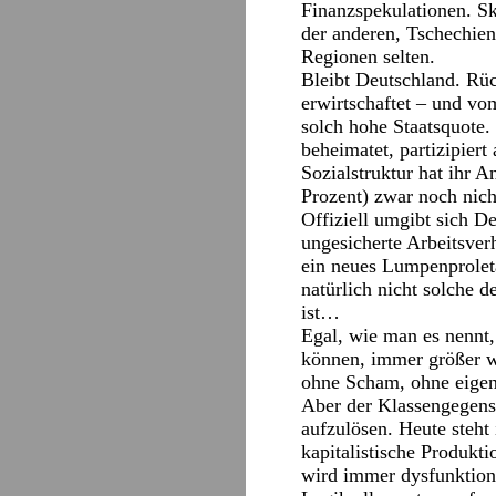
Finanzspekulationen. S
der anderen, Tschechien
Regionen selten.
Bleibt Deutschland. Rück
erwirtschaftet – und vo
solch hohe Staatsquote.
beheimatet, partizipier
Sozialstruktur hat ihr A
Prozent) zwar noch nicht
Offiziell umgibt sich D
ungesicherte Arbeitsver
ein neues Lumpenproleta
natürlich nicht solche d
ist…
Egal, wie man es nennt, 
können, immer größer wi
ohne Scham, ohne eigen
Aber der Klassengegensat
aufzulösen. Heute steht
kapitalistische Produkti
wird immer dysfunktiona