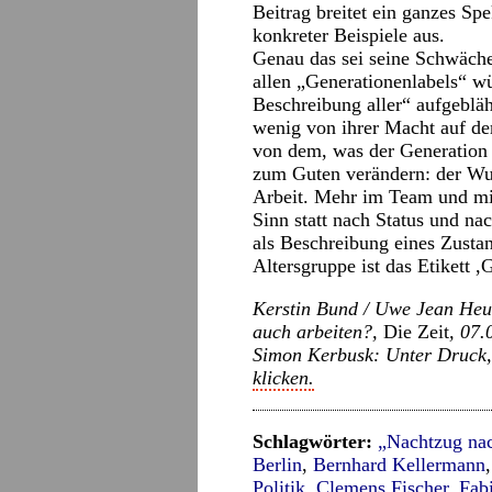
Beitrag breitet ein ganzes S
konkreter Beispiele aus.
Genau das sei seine Schwäche
allen „Generationenlabels“ w
Beschreibung aller“ aufgebläh
wenig von ihrer Macht auf de
von dem, was der Generation 
zum Guten verändern: der Wun
Arbeit. Mehr im Team und mi
Sinn statt nach Status und na
als Beschreibung eines Zustan
Altersgruppe ist das Etikett ,
Kerstin Bund / Uwe Jean Heue
auch arbeiten?,
Die Zeit
, 07
Simon Kerbusk: Unter Druck
klicken.
Schlagwörter:
„Nachtzug na
Berlin
,
Bernhard Kellermann
Politik
,
Clemens Fischer
,
Fab