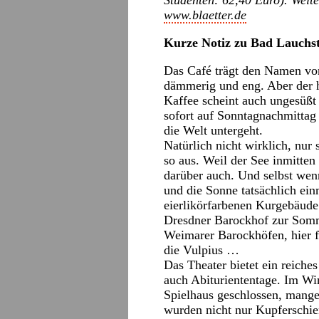
Studenten: 62,40 Euro). Weite
www.blaetter.de
Kurze Notiz zu Bad Lauchs
Das Café trägt den Namen von 
dämmerig und eng. Aber der
Kaffee scheint auch ungesüßt 
sofort auf Sonntagnachmitta
die Welt untergeht.
Natürlich nicht wirklich, nur 
so aus. Weil der See inmitte
darüber auch. Und selbst wen
und die Sonne tatsächlich ein
eierlikörfarbenen Kurgebäude 
Dresdner Barockhof zur Somm
Weimarer Barockhöfen, hier f
die Vulpius …
Das Theater bietet ein reich
auch Abituriententage. Im Wi
Spielhaus geschlossen, mange
wurden nicht nur Kupferschi