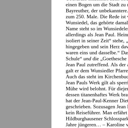
einen Bogen um die Stadt zu 
Bayreuther, der unbekanntere
zum 250. Male. Die Rede ist 
Wunsiedel, das gehörte damal
Name steht so im Wunsiedeler
allerdings als Jean Paul. Hei
isoliert in seiner Zeit“ stehe,
hingegeben und sein Herz davo
waren eins und dasselbe.“ Da
Schule“
und
die „Goethesche 
Jean Paul zutreffend. Als de
galt er dem Wunsiedler Pfarre
Auch das steht im Kirchenbu
Jean Pauls Werk gilt als sper
Mühe wird belohnt. Für dieje
dessen titanenhaftes Werk bra
hat der Jean-Paul-Kenner Die
geschrieben. Sozusagen Jean 
kein Reiseführer. Man erfährt
Hildburghausener Schlosspark
Jahre jüngeren… – Karoline v