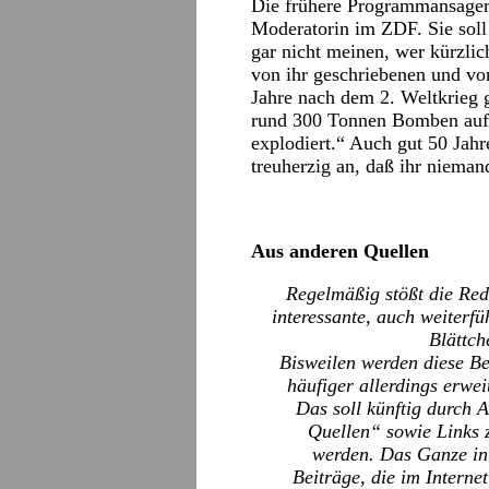
Die frühere Programmansageri
Moderatorin im ZDF. Sie soll 
gar nicht meinen, wer kürzlic
von ihr geschriebenen und vo
Jahre nach dem 2. Weltkrieg 
rund 300 Tonnen Bomben auf D
explodiert.“ Auch gut 50 Jah
treuherzig an, daß ihr nieman
Aus anderen Quellen
Regelmäßig stößt die Red
interessante, auch weiterf
Blättch
Bisweilen werden diese B
häufiger allerdings erwei
Das soll künftig durch
Quellen“ sowie Links z
werden. Das Ganze in 
Beiträge, die im Internet