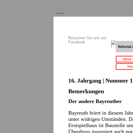
Anzeige
Besuchen Sie uns auf
Facebook
Editorial 
eBook-
New
16. Jahrgang | Nummer 10
Bemerkungen
Der andere Bayreuther
Bayreuth feiert in diesem Ja
unter widrigen Umständen. Da
Festspielhaus ist Baustelle u
Überdruss inszeniert auch no