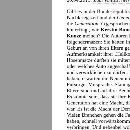
20.04.2013.
Zum Volltext hier
Gibt es in der Bundesrepubli
Nachkriegszeit und der
Gener
die
Generation Y
(gesprochen 
hinterfragt, wie
Kerstin Bun
Kunze
meinen? Die Autoren k
folgendermaßen: Sie hätten 
Geburt an von ihren Eltern ge
Aufmerksamkeit ihrer ,Heliko
Hosenmatze durften sie mitent
oder welches Auto angeschafft
und verwirklichen zu dürfen. 
haben, erwarten die Neuen n
Fürsorge, Mitsprache. Ständi
Eltern sind und auf ihre Bedü
Es könnte sein, dass sie ihre
Generation hat eine Macht, di
war. Es ist die Macht der De
Vielen Branchen gehen die F
haben, schnell vorwärtskomme
verbringen. Und nebenbei wol