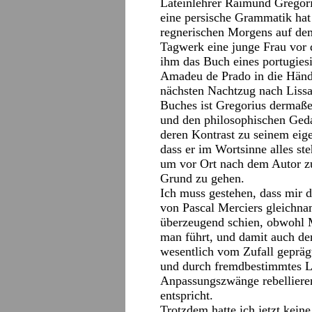
Lateinlehrer Raimund Gregoriu
eine persische Grammatik hat 
regnerischen Morgens auf de
Tagwerk eine junge Frau vor 
ihm das Buch eines portugie
Amadeu de Prado in die Händ
nächsten Nachtzug nach Lissa
Buches ist Gregorius dermaßen
und den philosophischen Ged
deren Kontrast zu seinem eige
dass er im Wortsinne alles ste
um vor Ort nach dem Autor z
Grund zu gehen.
Ich muss gestehen, dass mir 
von Pascal Merciers gleichna
überzeugend schien, obwohl M
man führt, und damit auch de
wesentlich vom Zufall gepräg
und durch fremdbestimmtes L
Anpassungszwänge rebelliere
entspricht.
Trotzdem hatte ich jetzt keine