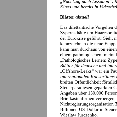
„Nachtzug nach Lissabon“, Re
Kinos und bereits in Videothe
Blätter
aktuell
Das dilettantische Vorgehen d
Zyperns hätte um Haaresbreit
der Eurokrise geführt. Sieht 
kennzeichnen die neue Etappe
kann man durchaus von einem
einem pathologischen, meint 
„Pathologisches Lernen: Zype
Blätter für deutsche und inter
„Offshore-Leaks“ war ein Pau
Internationalen Konsortiums I
breiten Öffentlichkeit förmli
Steuerparadiesen geparkten Ge
Angaben über 130.000 Persone
Briefkastenfirmen verbergen. 
Nichtregierungsorganisation
T
Billionen US-Dollar in Steue
Wieslaw Jurczenko.