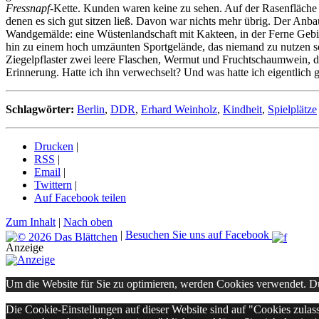
Fressnapf
-Kette. Kunden waren keine zu sehen. Auf der Rasenfläche z
denen es sich gut sitzen ließ. Davon war nichts mehr übrig. Der Anb
Wandgemälde: eine Wüstenlandschaft mit Kakteen, in der Ferne Geb
hin zu einem hoch umzäunten Sportgelände, das niemand zu nutzen sch
Ziegelpflaster zwei leere Flaschen, Wermut und Fruchtschaumwein, da
Erinnerung. Hatte ich ihn verwechselt? Und was hatte ich eigentlich g
Schlagwörter:
Berlin
,
DDR
,
Erhard Weinholz
,
Kindheit
,
Spielplätze
Drucken
|
RSS
|
Email
|
Twittern
|
Auf Facebook teilen
Zum Inhalt
|
Nach oben
|
Besuchen Sie uns auf Facebook
Anzeige
Um die Website für Sie zu optimieren, werden Cookies verwendet. 
Die Cookie-Einstellungen auf dieser Website sind auf "Cookies zulas