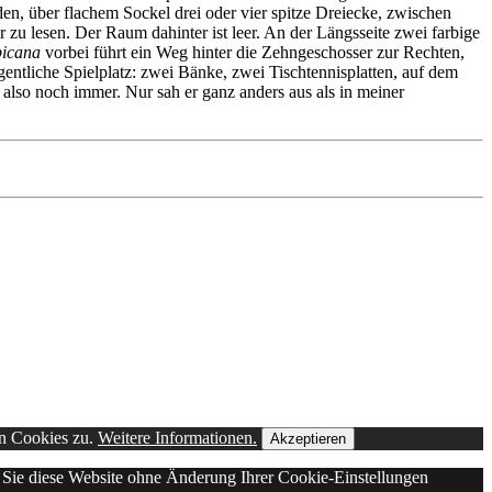
en, über flachem Sockel drei oder vier spitze Dreiecke, zwischen
ür zu lesen. Der Raum dahinter ist leer. An der Längsseite zwei farbige
picana
vorbei führt ein Weg hinter die Zehngeschosser zur Rechten,
ntliche Spielplatz: zwei Bänke, zwei Tischtennisplatten, auf dem
also noch immer. Nur sah er ganz anders aus als in meiner
on Cookies zu.
Weitere Informationen.
Akzeptieren
n Sie diese Website ohne Änderung Ihrer Cookie-Einstellungen