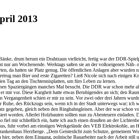
pril 2013
Bänke, drum herum ein Drahtzaun vielleicht, fertig war der DDR-Spielpl
fast nur am Wochenende. Werktags saßen sie an der volkseigenen Näh-
rten, da hatten sie Platz genug. Die öffentlichen Anlagen aber wurden 
trug man Bier und erste Zigaretten? Ließ Nicole sich nach einigen Knu
den Tag an den Tischtennisplatten, um fürs Leben zu lernen.
meinen Spaziergängen manches Mal besucht. Die DDR war schon mehr als
r mir vor. Diese Kargheit hatte etwas Beruhigendes an sich; den Raum 
 Vergangenheit schien er mir zu sein. Vor zwei oder drei Jahren wurde
 Ruhe, des Rückzugs sein, wenn ich in der Stadt unterwegs war; ich wo
lplatz gegeben, gleich neben den Ringbahngleisen. Aber der war schon 
siert worden. Allerlei Holzbauten sollten nun zu Abenteuern einladen.
fiel mir schließlich ein, hatte ich auch einen draußen an der Lichtenb
us, fuhr vorbei am einstigen Werkgelände des VEB Elektrokohle, an Hä
Krankenhaus Herzberge. „Dem Geisteslicht zum Schutze, gemeinem Woh
 hier, neben dem Eingang, polnische Bauarbeiter nach der Arbeit still u