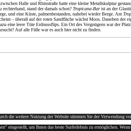
wischen Halle und Rhinstraße hatte eine kleine Metallskulptur gestand
au rechterhand, stand der damals schon?
Tropicana-Bar
ist an der Glast
irge, und eine Küste, palmenbestanden, nahebei wieder Berge. Am
Tro
eint – überall auf der roten Sandfläche wächst Moos. Daneben der eige
zu eine leere Tüte Erdnussflips. Ein Ort des Vergnügens war der Platz 
esucht? Auf alle Fälle war es auch hier nicht zu finden.
Durch die weitere Nutzung der Website stimmen Sie der Verwendung v
sen" eingestellt, um Ihnen das beste Surferlebnis zu ermöglichen. Wen