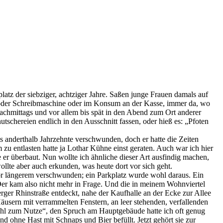
atz der siebziger, achtziger Jahre. Saßen junge Frauen damals auf
 oder Schreibmaschine oder im Konsum an der Kasse, immer da, wo
nachmittags und vor allem bis spät in den Abend zum Ort anderer
tschereien endlich in den Ausschnitt fassen, oder hieß es: „Pfoten
 anderthalb Jahrzehnte verschwunden, doch er hatte die Zeiten
zu entlasten hatte ja Lothar Kühne einst geraten. Auch war ich hier
 er überbaut. Nun wollte ich ähnliche dieser Art ausfindig machen,
llte aber auch erkunden, was heute dort vor sich geht.
vor längerem verschwunden; ein Parkplatz wurde wohl daraus. Ein
 Der kam also nicht mehr in Frage. Und die in meinem Wohnviertel
erger Rhinstraße entdeckt, nahe der Kaufhalle an der Ecke zur Allee
usern mit verrammelten Fenstern, an leer stehenden, verfallenden
l zum Nutze“, den Spruch am Hauptgebäude hatte ich oft genug
nd ohne Hast mit Schnaps und Bier befüllt. Jetzt gehört sie zur