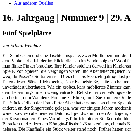
Aus anderen Quellen
16. Jahrgang | Nummer 9 | 29. A
Fünf Spielplätze
von Erhard Weinholz
Ein Sandkasten und eine Tischtennisplatte, zwei Mülltulpen und drei 
den Bänken, die Kinder im Blick, die sich im Sande balgten? Wohl 
man flinke Finger brauchte. Ihre Kinder spielten derweil im Kinderga
Spiele. Von Spielen, die Vergnügen waren und Abenteuer zugleich: Ver
weg, du Pisser“? So trafen sich Dreizehn- bis Sechzehnjährige fast je
Einen dieser Plätze, Liebknecht-, Ecke Keibelstraße, hatte ich bei 
unverändert überdauert. Wie ein großes, karg möbliertes Zimmer kam e
dem Leben ringsum ein wenig entrückt; Relikt einer verheißungsvollen
am besten, dem Wanderer Fontane zu Ehren, fünf. Sie konnten Ort der
Ein Stück südlich der Frankfurter Allee hatte es noch so einen Spie
anderer, an der Singerstraße gelegen, war vor einigen Jahren moderni
waren sowieso alle neueren Datums. Irgendwann in den Achtzigern, so 
der Kosmonauten. Eines Vormittags fuhr ich mit der Straßenbahn hina
Baracken und zuletzt am Königin-Elisabeth-Krankenhaus, ehemals 
gelesen. Die Kaufhalle ein Stück weiter stand noch. Früher hatten sich