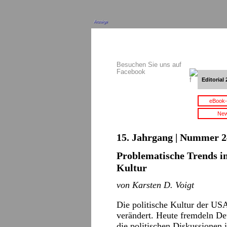
Anzeige
Besuchen Sie uns auf
Facebook
Editorial 
eBook-
New
15. Jahrgang | Nummer 2
Problematische Trends in
Kultur
von Karsten D. Voigt
Die politische Kultur der USA
verändert. Heute fremdeln De
die politischen Diskussionen 