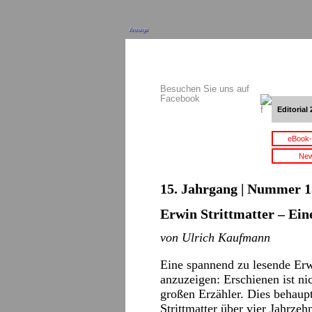
Anzeige
Besuchen Sie uns auf
Facebook
Editorial 
eBook-
New
15. Jahrgang | Nummer 15
Erwin Strittmatter – Ei
von Ulrich Kaufmann
Eine spannend zu lesende Erw
anzuzeigen: Erschienen ist ni
großen
Erzähler. Dies behaup
Strittmatter über vier Jahrzeh