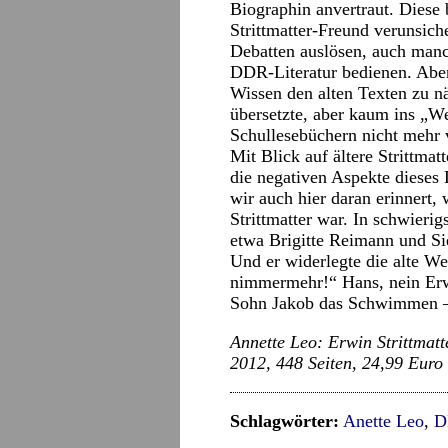
Biographin anvertraut. Diese 
Strittmatter-Freund verunsich
Debatten auslösen, auch manc
DDR-Literatur bedienen. Aber
Wissen den alten Texten zu näh
übersetzte, aber kaum ins „W
Schullesebüchern nicht mehr
Mit Blick auf ältere Strittma
die negativen Aspekte dieses
wir auch hier daran erinnert,
Strittmatter war. In schwierig
etwa Brigitte Reimann und Sie
Und er widerlegte die alte We
nimmermehr!“ Hans, nein Erw
Sohn Jakob das Schwimmen – 
Annette Leo: Erwin Strittmatt
2012, 448 Seiten, 24,99 Euro
Schlagwörter:
Anette Leo
,
D