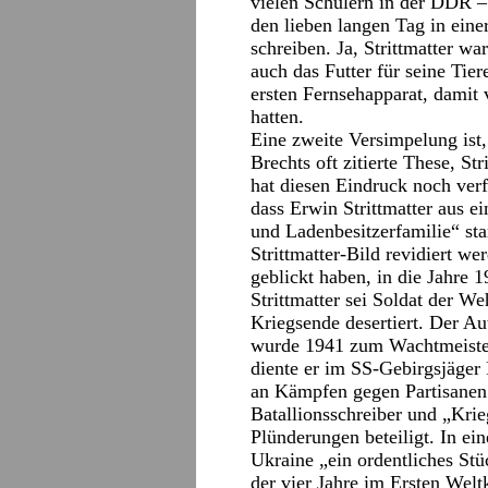
vielen Schülern in der DDR – 
den lieben langen Tag in ein
schreiben. Ja, Strittmatter w
auch das Futter für seine Tie
ersten Fernsehapparat, damit
hatten.
Eine zweite Versimpelung ist, 
Brechts oft zitierte These, Str
hat diesen Eindruck noch verf
dass Erwin Strittmatter aus e
und Ladenbesitzerfamilie“ st
Strittmatter-Bild revidiert w
geblickt haben, in die Jahre 1
Strittmatter sei Soldat der W
Kriegsende desertiert. Der Au
wurde 1941 zum Wachtmeister 
diente er im SS-Gebirgsjäger
an Kämpfen gegen Partisanen t
Batallionsschreiber und „Krieg
Plünderungen beteiligt. In ein
Ukraine „ein ordentliches St
der vier Jahre im Ersten Welt