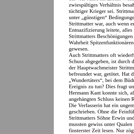
zwiespältiges Verhältnis besaß
tüchtiger Krieger sei. Strittma
unter „günstigen“ Bedingung
Strittmatter war, auch wenn e
Entnazifizierung leitete, alles
Strittmatters Beschönigungen 
Wahrheit Spitzenfunktionären 
gewesen.
Auch Strittmatters oft wieder
Schuss abgegeben, ist durch d
der Hauptwachmeister Strittma
befreundet war, getötet. Hat 
„Wundertäters“, bei dem Büdn
Ereignis zu tun? Dies fragt u
Hermann Kant konnte sich, al
angehängten Schluss keinen 
Die Verfasserin hat ein ungem
geschrieben. Ohne die Feinfüh
Strittmatters Söhne Erwin und
mussten gewiss unter Qualen d
finsterster Zeit lesen. Nur z