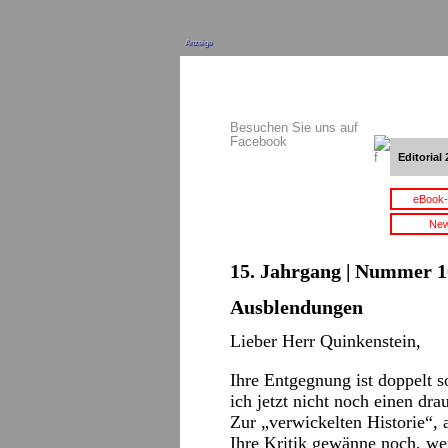
Anzeige
Besuchen Sie uns auf
Facebook
Editorial 
eBook-
New
15. Jahrgang | Nummer 10
Ausblendungen
Lieber Herr Quinkenstein,
Ihre Entgegnung ist doppelt 
ich jetzt nicht noch einen dra
Zur „verwickelten Historie“, 
Ihre Kritik gewänne noch, wen