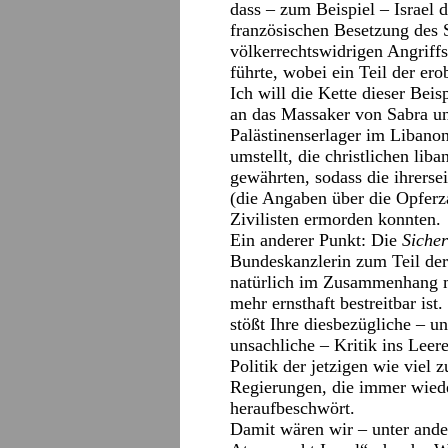
dass – zum Beispiel – Israel d
französischen Besetzung des
völkerrechtswidrigen Angriff
führte, wobei ein Teil der ero
Ich will die Kette dieser Beis
an das Massaker von Sabra un
Palästinenserlager im Libano
umstellt, die christlichen li
gewährten, sodass die ihrerse
(die Angaben über die Opferza
Zivilisten ermorden konnten.
Ein anderer Punkt: Die
Siche
Bundeskanzlerin zum Teil der 
natürlich im Zusammenhang
mehr ernsthaft bestreitbar ist.
stößt Ihre diesbezügliche – un
unsachliche – Kritik ins Leere
Politik der jetzigen wie viel 
Regierungen, die immer wieder
heraufbeschwört.
Damit wären wir – unter ander