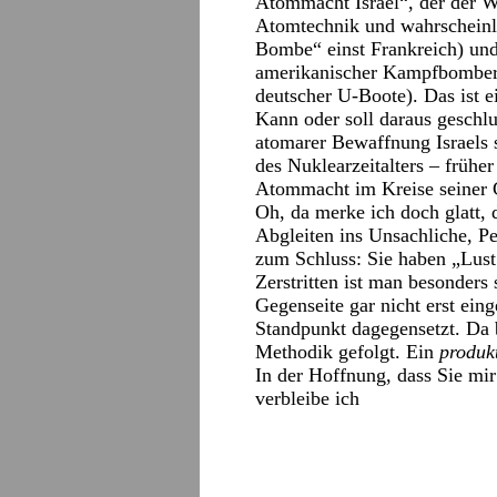
Atommacht Israel“, der der Wes
Atomtechnik und wahrscheinl
Bombe“ einst Frankreich) und 
amerikanischer Kampfbomber 
deutscher U-Boote). Das ist e
Kann oder soll daraus geschlu
atomarer Bewaffnung Israels s
des Nuklearzeitalters – frühe
Atommacht im Kreise seiner 
Oh, da merke ich doch glatt, 
Abgleiten ins Unsachliche, P
zum Schluss: Sie haben „Lust 
Zerstritten ist man besonder
Gegenseite gar nicht erst eing
Standpunkt dagegensetzt. Da 
Methodik gefolgt. Ein
produk
In der Hoffnung, dass Sie mir
verbleibe ich