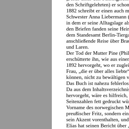
den Schriftgelehrten) er scho
1882 schreibt er einen auch m
Schwester Anna Liebermann (
in dem er seine Alltagslage al
den Briefen fanden seine Hei
dem Standesamt Berlin-Tierg
anschließende Reise über Br
und Laren.
Der Tod der Mutter Pine (Ph
erschütterte ihn, wie aus ei
1892 hervorgeht, wo er zugleic
Frau, „die er über alles liebt
können, nicht zu bewältigen 
Das Buch ist nahezu fehlerlos
Da aus dem Inhaltsverzeichni
hervorgeht, wäre es hilfreich
Seitenzahlen fett gedruckt wür
Vorname des norwegischen Ma
preußischer Fritz, sondern ei
sein Akzent vorenthalten, und
Elias hat seinen Bericht übe