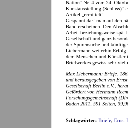
Nation“ Nr. 4 vom 24. Oktob
Kunstausstellung (Schluss)“ e
Artikel „ermittelt“.
Gespannt darf man auf den näc
Band erscheinen. Den Abschlu
Arbeit beziehungsweise spät
Gesellschaft und ganz besond
der Spurensuche und künftige
Liebermann weiterhin Erfol
dem Menschen und Künstler in
Briefwerkes gewiss sehr viel 
Max Liebermann: Briefe. 186
und herausgegeben von Ernst
Gesellschaft Berlin e.V., he
Gefördert von Hermann Reemt
Forschungsgemeinschaft (DFG
Baden 2011, 591 Seiten, 39,9
Schlagwörter:
Briefe
,
Ernst 