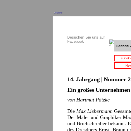
Anzeige
Besuchen Sie uns auf
Facebook
Editorial 
eBook-
New
14. Jahrgang | Nummer 2
Ein großes Unternehmen
von Hartmut Pätzke
Die
Max Liebermann
Gesamte
Der Maler und Graphiker Max 
und Briefschreiber bekannt. E
des Dresdners Ernst Braun u