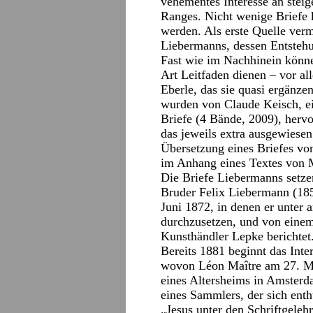
vehementes Interesse an stei
Ranges. Nicht wenige Briefe 
werden. Als erste Quelle ver
Liebermanns, dessen Entstehu
Fast wie im Nachhinein können
Art Leitfaden dienen – vor a
Eberle, das sie quasi ergänze
wurden von Claude Keisch, e
Briefe (4 Bände, 2009), hervo
das jeweils extra ausgewiesen
Übersetzung eines Briefes v
im Anhang eines Textes von M
Die Briefe Liebermanns setze
Bruder Felix Liebermann (185
Juni 1872, in denen er unter 
durchzusetzen, und von einem
Kunsthändler Lepke berichtet
Bereits 1881 beginnt das Inte
wovon Léon Maître am 27. Ma
eines Altersheims in Amsterd
eines Sammlers, der sich ent
„Jesus unter den Schriftgeleh