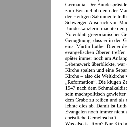
Germania. Der Bundespräsident
zum Beispiel ob denn der Man
der Heiligen Sakramente teilh
Schweigen Ausdruck von Mach
Bundeskanzlerin machte den g
Notenblatt gregorianischer Ge
Genugtuung, dass er in den G
einst Martin Luther Diener d
evangelischen Oberen treffen
später immer noch am Anfang: 
Lebenswerk überblickte, war e
Kirche spalten und eine Sepa
Kirche – also die Weltkirche
„Reformation“. Die klugen Ze
1547 nach dem Schmalkaldisc
sein machtpolitisch gewiefter
dem Grabe zu reißen und als 
lehnte dies ab. Damit ist Lut
Evangelen noch immer nicht a
christliche Gemeinschaft.
Was also ist Rom? Nur Kirch