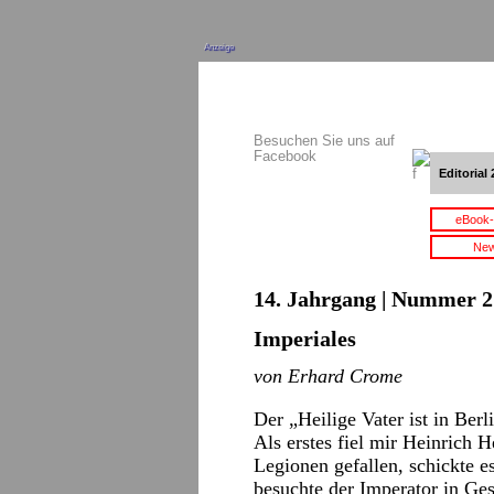
Anzeige
Besuchen Sie uns auf
Facebook
Editorial 
eBook-
New
14. Jahrgang | Nummer 21
Imperiales
von Erhard Crome
Der „Heilige Vater ist in Berl
Als erstes fiel mir Heinrich H
Legionen gefallen, schickte 
besuchte der Imperator in Ge