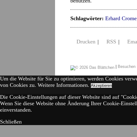
benutzen.
Schlagwörter:
Erhard Crome
Drucken
|
RSS
|
Ema
|
Besuchen 
Um die Website für Sie zu optimieren, werden Cookies verw
von Cookies zu.
Weitere Informationen.
Akzeptieren
Die Cookie-Einstellungen auf dieser Website sind auf "Cookie
Wenn Sie diese Website ohne Änderung Ihrer Cookie-Einstell
einverstanden.
Schließen