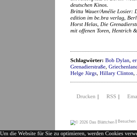
deutschen Kinos.
Britta Wauer/Amélie Losier: 
edition im be.bra verlag, Ber
Horst Helas, Die Grenadierst
mit offenen Toren, Hentrich &
Schlagwörter:
Bob Dylan
,
e
Grenadierstraße
,
Griechenlan
Helge Jürgs
,
Hillary Clinton
,
Drucken
|
RSS
|
Ema
|
Besuchen 
Um die Website für Sie zu optimieren, werden Cookies verw