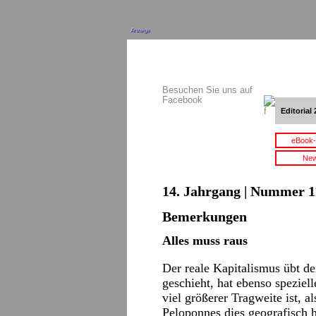
Anzeige
Besuchen Sie uns auf
Facebook
Editorial 
eBook-
New
14. Jahrgang | Nummer 11
Bemerkungen
Alles muss raus
Der reale Kapitalismus übt d
geschieht, hat ebenso speziel
viel größerer Tragweite ist, 
Peloponnes dies geografisch 