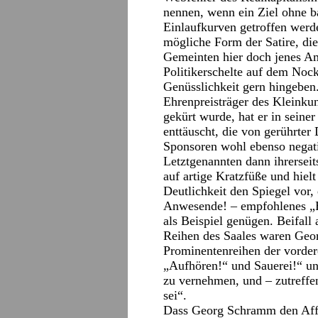
nennen, wenn ein Ziel ohne 
Einlaufkurven getroffen werden
mögliche Form der Satire, die
Gemeinten hier doch jenes Am
Politikerschelte auf dem Nockh
Genüsslichkeit gern hingebe
Ehrenpreisträger des Kleink
gekürt wurde, hat er in seine
enttäuscht, die von gerührte
Sponsoren wohl ebenso negati
Letztgenannten dann ihrersei
auf artige Kratzfüße und hie
Deutlichkeit den Spiegel vor,
Anwesende! – empfohlenes „En
als Beispiel genügen. Beifall
Reihen des Saales waren Geo
Prominentenreihen der vordere
„Aufhören!“ und Sauerei!“ un
zu vernehmen, und – zutreffe
sei“.
Dass Georg Schramm den Affro