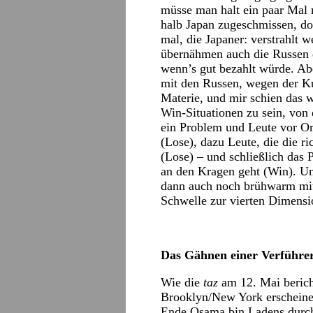
müsse man halt ein paar Mal m
halb Japan zugeschmissen, doc
mal, die Japaner: verstrahlt w
übernähmen auch die Russen 
wenn’s gut bezahlt würde. Abe
mit den Russen, wegen der Ku
Materie, und mir schien das 
Win-Situationen zu sein, von 
ein Problem und Leute vor Or
(Lose), dazu Leute, die die r
(Lose) – und schließlich das
an den Kragen geht (Win). Un
dann auch noch brühwarm mit
Schwelle zur vierten Dimens
Das Gähnen einer Verführe
Wie die
taz
am 12. Mai berich
Brooklyn/New York erscheine
Ende Osama bin Ladens durch