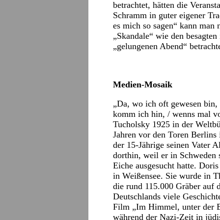
betrachtet, hätten die Verans
Schramm in guter eigener Tra
es mich so sagen“
kann man n
„Skandale“ wie den besagten 
„gelungenen Abend“ betrach
Medien-Mosaik
„Da, wo ich oft gewesen bin, 
komm ich hin, / wenns mal vor
Tucholsky 1925 in der Weltbü
Jahren vor den Toren Berlins 
der 15-Jährige seinen Vater A
dorthin, weil er in Schweden 
Eiche ausgesucht hatte. Doris
in Weißensee. Sie wurde in T
die rund 115.000 Gräber auf 
Deutschlands viele Geschichte
Film „Im Himmel, unter der Er
während der Nazi-Zeit in jüd