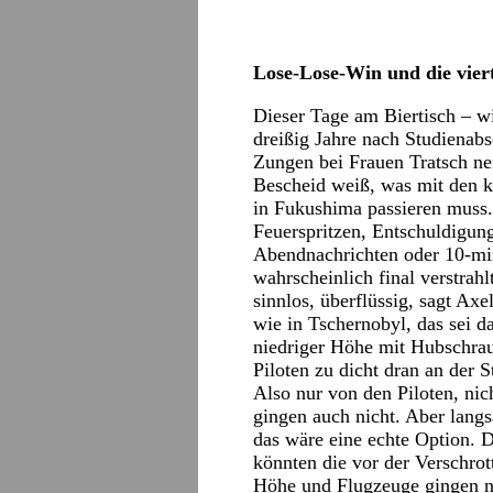
Lose-Lose-Win und die vier
Dieser Tage am Biertisch – wi
dreißig Jahre nach Studienab
Zungen bei Frauen Tratsch nen
Bescheid weiß, was mit den k
in Fukushima passieren muss
Feuerspritzen, Entschuldigun
Abendnachrichten oder 10-min
wahrscheinlich final verstrahl
sinnlos, überflüssig, sagt Ax
wie in Tschernobyl, das sei da
niedriger Höhe mit Hubschrau
Piloten zu dicht dran an der 
Also nur von den Piloten, ni
gingen auch nicht. Aber lang
das wäre eine echte Option. 
könnten die vor der Verschrot
Höhe und Flugzeuge gingen na