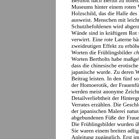
Bertholt nach Berlin zu holen
Museums hinter einem roten V
Holzschild, das die Halle des
ausweist. Menschen mit leic
Schutzbefohlenen wird abgera
Wände sind in kräftigem Rot
verwirrt. Eine rote Laterne 
zweideutigen Effekt zu erhöh
Worten die Frühlingsbilder
c
Worten Bertholts habe maßgeb
dass die chinesische erotisch
japanische wurde. Zu deren W
Beitrag leisten. In den fünf 
der Homoerotik, der Frauenfü
werden meist anonyme Zeichnu
Detailverliebtheit der Hinter
Verrates erzählen. Die Geschl
der japanischen Malerei natur
abgebundenen Füße der Frauen
Die Frühlingsbilder wurden üb
Sie waren einem breiten adli
Anleitung zugänglich. Erst i