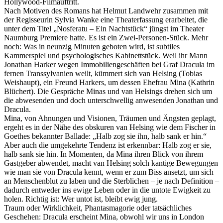
Hollywood-Filmauftritt.
Nach Motiven des Romans hat Helmut Landwehr zusammen mit
der Regisseurin Sylvia Wanke eine Theaterfassung erarbeitet, die
unter dem Titel „Nosferatu – Ein Nachtstück“ jüngst im Theater
Naumburg Premiere hatte. Es ist ein Zwei-Personen-Stück. Mehr
noch: Was in neunzig Minuten geboten wird, ist subtiles
Kammerspiel und psychologisches Kabinettstück. Weil ihr Mann
Jonathan Harker wegen Immobiliengeschäften bei Graf Dracula im
fernen Transsylvanien weilt, kümmert sich van Helsing (Tobias
Weishaupt), ein Freund Harkers, um dessen Ehefrau Mina (Kathrin
Blüchert). Die Gespräche Minas und van Helsings drehen sich um
die abwesenden und doch unterschwellig anwesenden Jonathan und
Dracula.
Mina, von Ahnungen und Visionen, Träumen und Ängsten geplagt,
ergeht es in der Nähe des obskuren van Helsing wie dem Fischer in
Goethes bekannter Ballade: „Halb zog sie ihn, halb sank er hin.“
Aber auch die umgekehrte Tendenz ist erkennbar: Halb zog er sie,
halb sank sie hin. In Momenten, da Mina ihren Blick von ihrem
Gastgeber abwendet, macht van Helsing solch kantige Bewegungen
wie man sie von Dracula kennt, wenn er zum Biss ansetzt, um sich
an Menschenblut zu laben und die Sterblichen – je nach Definition –
dadurch entweder ins ewige Leben oder in die untote Ewigkeit zu
holen. Richtig ist: Wer untot ist, bleibt ewig jung.
Traum oder Wirklichkeit, Phantasmagorie oder tatsächliches
Geschehen: Dracula erscheint Mina, obwohl wir uns in London