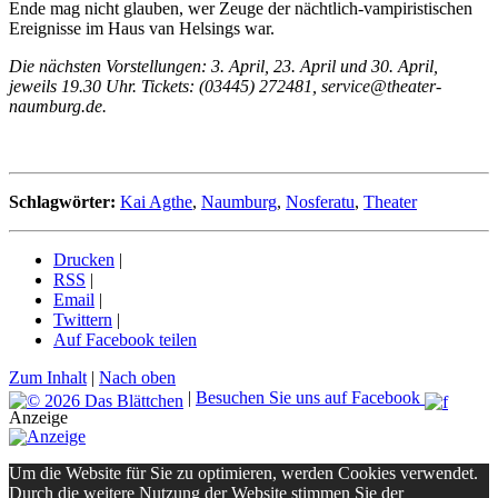
Ende mag nicht glauben, wer Zeuge der nächtlich-vampiristischen
Ereignisse im Haus van Helsings war.
Die nächsten Vorstellungen: 3. April, 23. April und 30. April,
jeweils 19.30 Uhr. Tickets: (03445) 272481, service@theater-
naumburg.de.
Schlagwörter:
Kai Agthe
,
Naumburg
,
Nosferatu
,
Theater
Drucken
|
RSS
|
Email
|
Twittern
|
Auf Facebook teilen
Zum Inhalt
|
Nach oben
|
Besuchen Sie uns auf Facebook
Anzeige
Um die Website für Sie zu optimieren, werden Cookies verwendet.
Durch die weitere Nutzung der Website stimmen Sie der