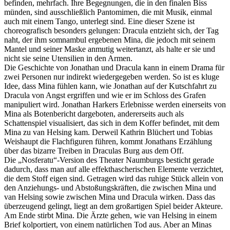
befinden, mehrfach. Ihre Begegnungen, die in den finalen Biss
münden, sind ausschließlich Pantomimen, die mit Musik, einmal
auch mit einem Tango, unterlegt sind. Eine dieser Szene ist
choreografisch besonders gelungen: Dracula entzieht sich, der Tag
naht, der ihm somnambul ergebenen Mina, die jedoch mit seinem
Mantel und seiner Maske anmutig weitertanzt, als halte er sie und
nicht sie seine Utensilien in den Armen.
Die Geschichte von Jonathan und Dracula kann in einem Drama für
zwei Personen nur indirekt wiedergegeben werden. So ist es kluge
Idee, dass Mina fühlen kann, wie Jonathan auf der Kutschfahrt zu
Dracula von Angst ergriffen und wie er im Schloss des Grafen
manipuliert wird. Jonathan Harkers Erlebnisse werden einerseits von
Mina als Botenbericht dargeboten, andererseits auch als
Schattenspiel visualisiert, das sich in dem Koffer befindet, mit dem
Mina zu van Helsing kam. Derweil Kathrin Blüchert und Tobias
Weishaupt die Flachfiguren führen, kommt Jonathans Erzählung
über das bizarre Treiben in Draculas Burg aus dem Off.
Die „Nosferatu“-Version des Theater Naumburgs besticht gerade
dadurch, dass man auf alle effekthascherischen Elemente verzichtet,
die dem Stoff eigen sind. Getragen wird das ruhige Stück allein von
den Anziehungs- und Abstoßungskräften, die zwischen Mina und
van Helsing sowie zwischen Mina und Dracula wirken. Dass das
überzeugend gelingt, liegt an dem großartigen Spiel beider Akteure.
Am Ende stirbt Mina. Die Ärzte gehen, wie van Helsing in einem
Brief kolportiert, von einem natürlichen Tod aus. Aber an Minas