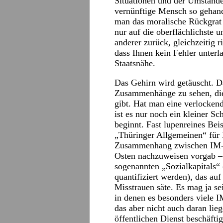
Situationen und der Umstände
vernünftige Mensch so gehande
man das moralische Rückgrat 
nur auf die oberflächlichste 
anderer zurück, gleichzeitig r
dass Ihnen kein Fehler unterl
Staatsnähe.
Das Gehirn wird getäuscht. D
Zusammenhänge zu sehen, die e
gibt. Hat man eine verlocke
ist es nur noch ein kleiner Sc
beginnt. Fast lupenreines Beisp
„Thüringer Allgemeinen“ für D
Zusammenhang zwischen IM-Di
Osten nachzuweisen vorgab – 
sogenannten „Sozialkapitals“ 
quantifiziert werden), das auf
Misstrauen säte. Es mag ja sei
in denen es besonders viele I
das aber nicht auch daran lie
öffentlichen Dienst beschäfti