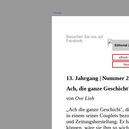
Anzeige
Besuchen Sie uns auf
Facebook
Editorial 
eBook-
New
13. Jahrgang | Nummer 21
Ach, die ganze Geschicht
von Ove Lieh
„Ach die ganze Geschicht’, die
in einem seiner Couplets bez
und Zeitungsherstellung. Er h
können, wäre sie ihm so wich