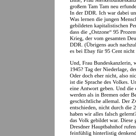
Bitte, Frau Merkelbundeskanzle
großem Tam Tam neu erfunden
In der DDR. Ich war dabei un
Was lernen die jungen Mensch
gebildeten kapitalistischen P
dass die „Ostzone“ 95 Prozent
Krieg, der vom gesamten Deut
DDR. (Übrigens auch nachzul
es bei Ebay für 95 Cent nicht 
Und, Frau Bundeskanzlerin, w
1945? Tag der Niederlage, de
Oder doch eher nicht, also ni
ist die Sprache des Volkes. U
eine Antwort geben. Und die d
werden als in Bremen oder Ber
geschichtliche allemal. Der Z
entschieden, nicht durch die 
haben wir alles falsch geler
das Volk gebildet war. Diese
Dresdner Hauptbahnhof rufen: 
feinfühlig hinterlistig denke