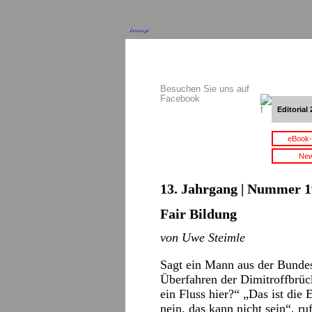
Anzeige
Besuchen Sie uns auf
Facebook
Editorial 
eBook-
New
13. Jahrgang | Nummer 1
Fair Bildung
von Uwe Steimle
Sagt ein Mann aus der Bundes
Überfahren der Dimitroffbrück
ein Fluss hier?“ „Das ist die
nein, das kann nicht sein“, ru