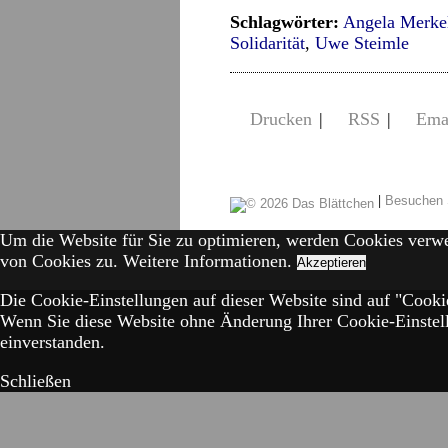
Schlagwörter:
Angela Merke
Solidarität
,
Uwe Steimle
Drucken
|
RSS
|
Ema
|
Besuchen 
Um die Website für Sie zu optimieren, werden Cookies verw
von Cookies zu.
Weitere Informationen.
Akzeptieren
Die Cookie-Einstellungen auf dieser Website sind auf "Cookie
Wenn Sie diese Website ohne Änderung Ihrer Cookie-Einstell
einverstanden.
Schließen