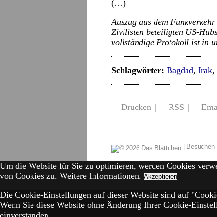
(…)
Auszug aus dem Funkverkehr d
Zivilisten beteiligten US-Hu
vollständige Protokoll ist in
Schlagwörter:
Bagdad
,
Irak
,
Drucken
|
RSS
|
Ema
|
Besuchen 
Um die Website für Sie zu optimieren, werden Cookies verw
von Cookies zu.
Weitere Informationen.
Akzeptieren
Die Cookie-Einstellungen auf dieser Website sind auf "Cookie
Wenn Sie diese Website ohne Änderung Ihrer Cookie-Einstell
einverstanden.