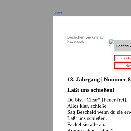
Anzeige
Besuchen Sie uns auf
Facebook
Editorial 
eBook-
New
13. Jahrgang | Nummer 8 
Laßt uns schießen!
Du bist „Clear“ [Feuer frei].
Alles klar, schieße.
Sag Bescheid wenn du sie erw
Laßt uns schießen.
Fackel sie alle ab.
Komm schon, schieß!