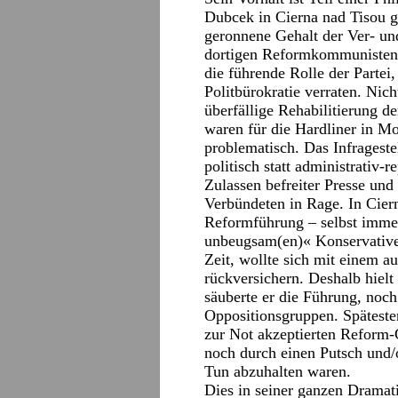
Dubcek in Cierna nad Tisou 
geronnene Gehalt der Ver- un
dortigen Reformkommunisten 
die führende Rolle der Partei,
Politbürokratie verraten. Nic
überfällige Rehabilitierung d
waren für die Hardliner in M
problematisch. Das Infrageste
politisch statt administrativ-
Zulassen befreiter Presse und
Verbündeten in Rage. In Cier
Reformführung – selbst imme
unbeugsam(en)« Konservativen
Zeit, wollte sich mit einem a
rückversichern. Deshalb hielt
säuberte er die Führung, noch 
Oppositionsgruppen. Spätesten
zur Not akzeptierten Reform
noch durch einen Putsch und/
Tun abzuhalten waren.
Dies in seiner ganzen Dramati