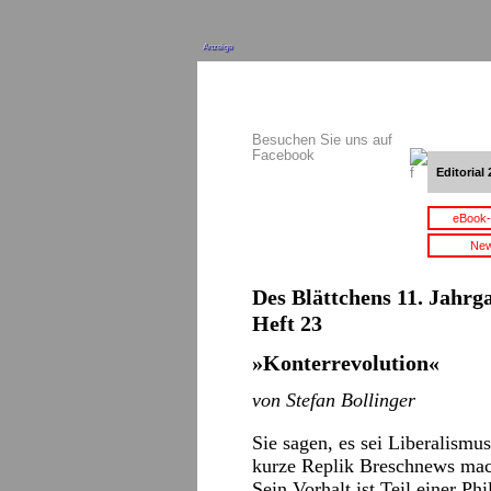
Anzeige
Besuchen Sie uns auf
Facebook
Editorial 
eBook-
New
Des Blättchens 11. Jahrg
Heft 23
»Konterrevolution«
von Stefan Bollinger
Sie sagen, es sei Liberalismus
kurze Replik Breschnews mach
Sein Vorhalt ist Teil einer Ph