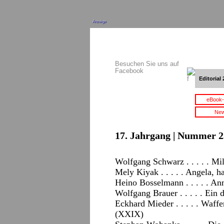
Anzeige
Besuchen Sie uns auf
Facebook
Editorial 
eBook-
New
17. Jahrgang | Nummer 2
Wolfgang Schwarz . . . . . Mi
Mely Kiyak . . . . . Angela, 
Heino Bosselmann . . . . . A
Wolfgang Brauer . . . . . Ein 
Eckhard Mieder . . . . . Waff
(XXIX)