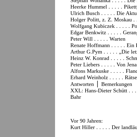
Stephan Wohanka . . . . . Die
Heerke Hummel . . . . . Pikett
Ulrich Busch . . . . . Die Akt
Holger Politt, z. Z. Moskau . 
Wolfgang Kubiczek . . . . . P
Edgar Benkwitz . . . . . Ger
Peter Will . . . . . Warten
Renate Hoffmann . . . . . Ei
Arthur G.Pym . . . . . „Die l
Heinz W. Konrad . . . . . Sc
Peter Liebers . . . . . Von Jen
Alfons Markuske . . . . . Fla
Erhard Weinholz . . . . . Rätse
Antworten
⎪
Bemerkungen
XXL:
Hans-Dieter Schütt . . .
Bahr
Vor 90 Jahren:
Kurt Hiller . . . . . Der landl