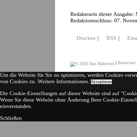
Redakteurin dieser Ausgabe:
Redaktionsschluss: 07. Nove
Drucken
|
RSS
|
Ema
|
Besuchen 
Um die Website für Sie zu optimieren, werden Cookies verw
von Cookies zu.
Weitere Informationen.
Akzeptieren
Die Cookie-Einstellungen auf dieser Website sind auf "Cookie
Wenn Sie diese Website ohne Änderung Ihrer Cookie-Einstell
einverstanden.
Schließen