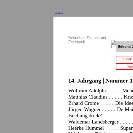
Anzeige
Besuchen Sie uns auf
Facebook
Editorial 
eBook-
New
14. Jahrgang | Nummer 12
Wolfram Adolphi . . . . . Men
Matthias Claudius . . . . . Kri
Erhard Crome . . . . . Die Ide
Jürgen Wagner . . . . . De M
Buchungstrick?
Waldemar Landsberger . . . . 
Heerke Hummel . . . . . Supe