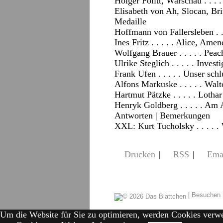
Holger Politt, Warschau . . . 
Elisabeth von Ah, Slocan, Brit
Medaille
Hoffmann von Fallersleben . .
Ines Fritz . . . . . Alice, Am
Wolfgang Brauer . . . . . Pea
Ulrike Steglich . . . . . Inves
Frank Ufen . . . . . Unser sch
Alfons Markuske . . . . . Wal
Hartmut Pätzke . . . . . Loth
Henryk Goldberg . . . . . Am 
Antworten
|
Bemerkungen
XXL: Kurt Tucholsky . . . . .
Drucken
|
RSS
|
Ema
|
Besuchen 
Um die Website für Sie zu optimieren, werden Cookies verw