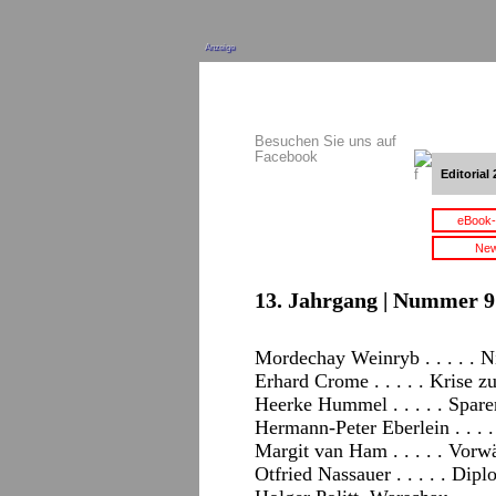
Anzeige
Besuchen Sie uns auf
Facebook
Editorial 
eBook-
New
13. Jahrgang | Nummer 9 
Mordechay Weinryb . . . . . Ni
Erhard Crome . . . . . Krise 
Heerke Hummel . . . . . Spar
Hermann-Peter Eberlein . . . 
Margit van Ham . . . . . Vorw
Otfried Nassauer . . . . . Dip