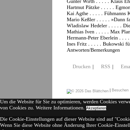
Günter Wirth . . . . . Klaus Eh
Hartmut Pätzke . . . . . Egmo
Kai Agthe . . . . . Fühmanns 
Mario Keßler . . . . . »Dann 
Wladislaw Hedeler . . . . . Di
Mathias Iven . . . . . Max Pl
Hermann-Peter Eberlein . . . 
Ines Fritz . . . . . Bukowski 
Antworten/Bemerkungen
Drucken
|
RSS
|
Ema
|
Besuchen 
Um die Website für Sie zu optimieren, werden Cookies verw
von Cookies zu.
Weitere Informationen.
Akzeptieren
Die Cookie-Einstellungen auf dieser Website sind auf "Cookie
Wenn Sie diese Website ohne Änderung Ihrer Cookie-Einstell