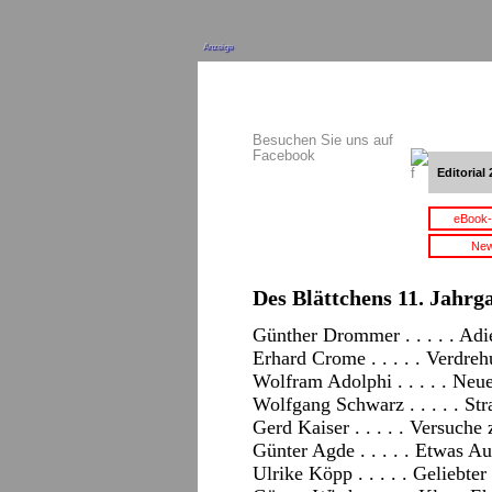
Anzeige
Besuchen Sie uns auf
Facebook
Editorial 
eBook-
New
Des Blättchens 11. Jahrga
Günther Drommer . . . . . Adi
Erhard Crome . . . . . Verdre
Wolfram Adolphi . . . . . N
Wolfgang Schwarz . . . . . St
Gerd Kaiser . . . . . Versuch
Günter Agde . . . . . Etwas A
Ulrike Köpp . . . . . Geliebter