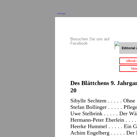
Anzeige
Besuchen Sie uns auf
Facebook
Editorial 
eBook-
New
Des Blättchens 9. Jahrgan
20
Sibylle Sechtem . . . . . Ohn
Stefan Bollinger . . . . . Pfl
Uwe Stelbrink . . . . . Der W
Hermann-Peter Eberlein . . . .
Heerke Hummel . . . . . Ein Ge
Achim Engelberg . . . . . Der