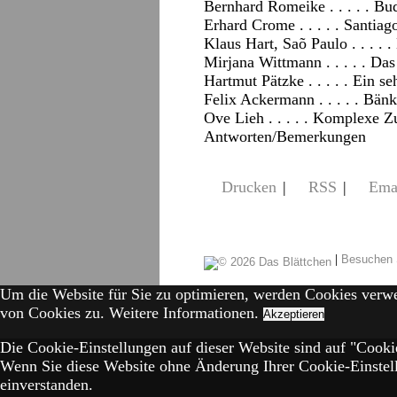
Bernhard Romeike . . . . . B
Erhard Crome . . . . . Santia
Klaus Hart, Saõ Paulo . . . .
Mirjana Wittmann . . . . . Das
Hartmut Pätzke . . . . . Ein s
Felix Ackermann . . . . . Bän
Ove Lieh . . . . . Komplexe
Antworten/Bemerkungen
Drucken
|
RSS
|
Ema
|
Besuchen 
Um die Website für Sie zu optimieren, werden Cookies verw
von Cookies zu.
Weitere Informationen.
Akzeptieren
Die Cookie-Einstellungen auf dieser Website sind auf "Cookie
Wenn Sie diese Website ohne Änderung Ihrer Cookie-Einstell
einverstanden.