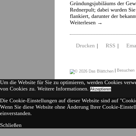
Gründungsjubiläums der Gewe
Rednerpult; dabei wurden Sie
flankiert, darunter der beka
Weiterlesen
→
Drucken
|
RSS
|
Ema
|
Besuchen 
Um die Website für Sie zu optimieren, werden Cookies verw
von Cookies zu.
Weitere Informationen.
Akzeptieren
Die Cookie-Einstellungen auf dieser Website sind auf "Cookie
Wenn Sie diese Website ohne Änderung Ihrer Cookie-Einstell
einverstanden.
Schließen