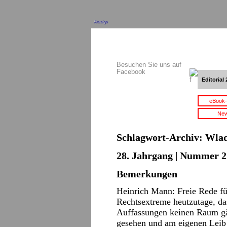
Anzeige
Besuchen Sie uns auf
Facebook
Editorial 
eBook-
New
Schlagwort-Archiv:
Wlad
28. Jahrgang | Nummer 2 
Bemerkungen
Heinrich Mann: Freie Rede fü
Rechtsextreme heutzutage, da
Auffassungen keinen Raum gä
gesehen und am eigenen Leib 