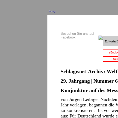
Anzeige
Besuchen Sie uns auf
Facebook
Editorial 
eBook-
New
Schlagwort-Archiv:
Welt
29. Jahrgang | Nummer 6 
Konjunktur auf des Mess
von Jürgen Leibiger Nachdem 
Jahr vorlagen, begannen die W
zu konkretisieren. Bis vor w
aus: Für Deutschland wurde 