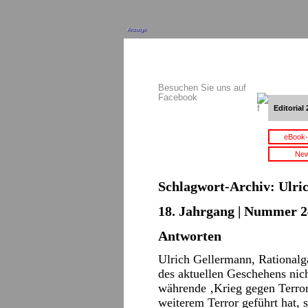
Anzeige
Besuchen Sie uns auf
Facebook
Editorial 
eBook-
New
Schlagwort-Archiv:
Ulri
18. Jahrgang | Nummer 2
Antworten
Ulrich Gellermann, Rationalga
des aktuellen Geschehens nic
währende ‚Krieg gegen Terror
weiterem Terror geführt hat, 