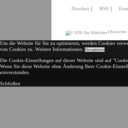
Drucken
|
RSS
|
Ema
|
Besuchen 
Um die Website für Sie zu optimieren, werden Cookies verw
von Cookies zu.
Weitere Informationen.
Akzeptieren
Die Cookie-Einstellungen auf dieser Website sind auf "Cookie
Wenn Sie diese Website ohne Änderung Ihrer Cookie-Einstell
einverstanden.
Schließen