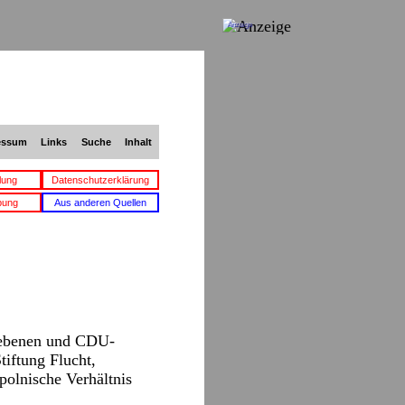
Anzeige
essum
Links
Suche
Inhalt
lung
Datenschutzerklärung
bung
Aus anderen Quellen
riebenen und CDU-
tiftung Flucht,
polnische Verhältnis