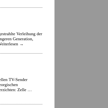
strahlte Verleihung der
üngeren Generation,
eiterlesen
→
ellen TV-Sender
eorgischen
rzichten: Zelle …