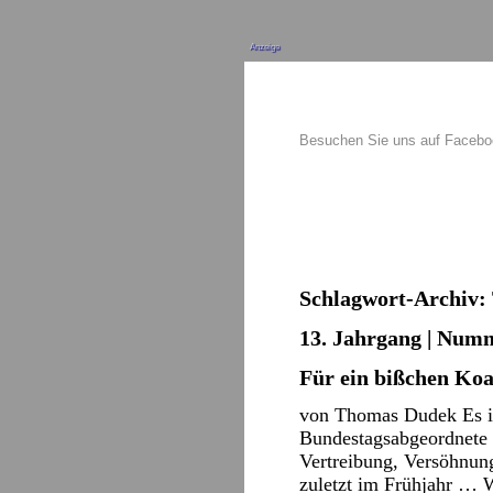
Anzeige
Besuchen Sie uns auf Faceb
Schlagwort-Archiv:
13. Jahrgang | Numm
Für ein bißchen Koa
von Thomas Dudek Es is
Bundestagsabgeordnete Er
Vertreibung, Versöhnung.
zuletzt im Frühjahr …
W