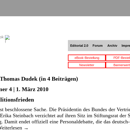
ook
Editorial 2.0
Forum
Archiv
Impr
eBook-Bestellung
PDF-Bestel
Newsletter
Bannerwer
Thomas Dudek
(in 4 Beiträgen)
er 4 | 1. März 2010
litionsfrieden
t beschlossene Sache. Die Präsidentin des Bundes der Vert
ika Steinbach verzichtet auf ihren Sitz im Stiftungsrat der S
 Damit endet offiziell eine Personaldebatte, die das deutsch-
eiterlesen
→