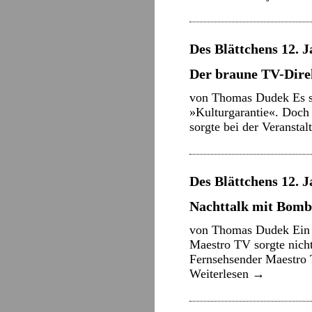
Des Blättchens 12. J
Der braune TV-Dire
von Thomas Dudek Es so
»Kulturgarantie«. Doch 
sorgte bei der Veransta
Des Blättchens 12. J
Nachttalk mit Bomb
von Thomas Dudek Ein 
Maestro TV sorgte nicht
Fernsehsender Maestro 
Weiterlesen
→