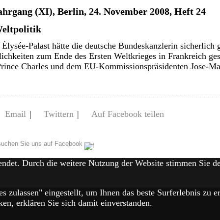
ahrgang (XI), Berlin, 24. November 2008, Heft 24
eltpolitik
lysée-Palast hätte die deutsche Bundeskanzlerin sicherlich
erlichkeiten zum Ende des Ersten Weltkrieges in Frankreich 
 Prince Charles und dem EU-Kommissionspräsidenten Jose-Ma
Email
|
Twittern
|
Auf Facebook teilen
uchen Sie uns auf Facebook
endet. Durch die weitere Nutzung der Website stimmen Sie 
es zulassen" eingestellt, um Ihnen das beste Surferlebnis zu
en, erklären Sie sich damit einverstanden.