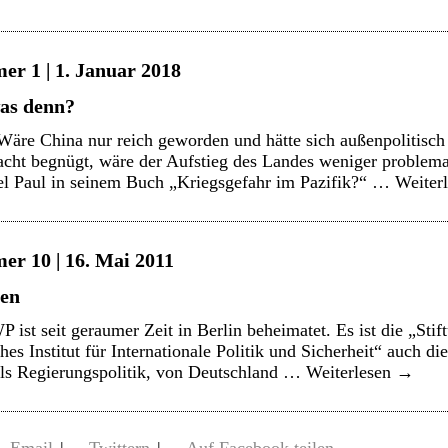
er 1 | 1. Januar 2018
as denn?
re China nur reich geworden und hätte sich außenpolitisch 
ht begnügt, wäre der Aufstieg des Landes weniger problemat
l Paul in seinem Buch „Kriegsgefahr im Pazifik?“ …
Weiter
er 10 | 16. Mai 2011
ten
 ist seit geraumer Zeit in Berlin beheimatet. Es ist die „Sti
ches Institut für Internationale Politik und Sicherheit“ auch d
als Regierungspolitik, von Deutschland …
Weiterlesen
→