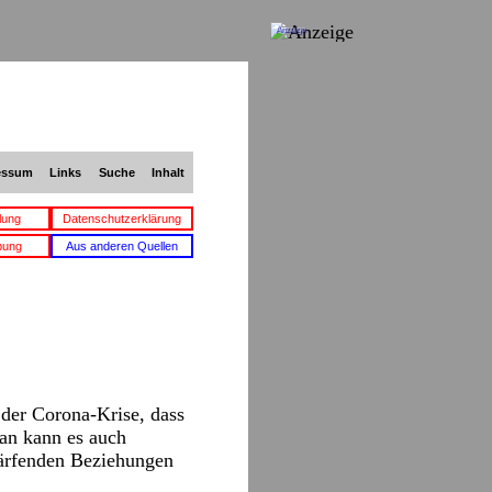
Anzeige
essum
Links
Suche
Inhalt
lung
Datenschutzerklärung
bung
Aus anderen Quellen
 der Corona-Krise, dass
an kann es auch
härfenden Beziehungen