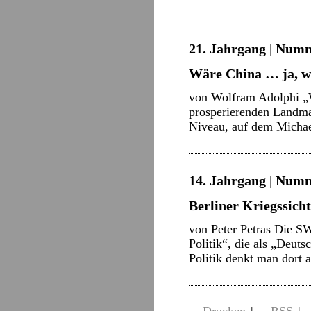
21. Jahrgang | Numm
Wäre China … ja, w
von Wolfram Adolphi „Wä
prosperierenden Landmac
Niveau, auf dem Michae
14. Jahrgang | Numm
Berliner Kriegssich
von Peter Petras Die SWP
Politik“, die als „Deuts
Politik denkt man dort 