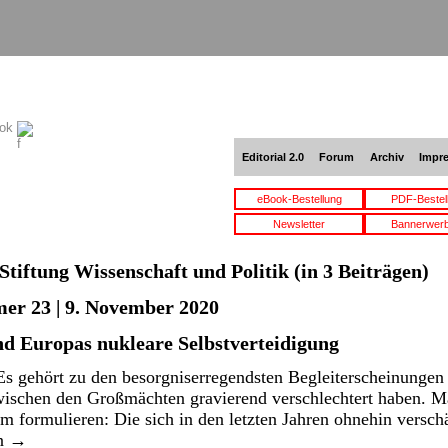
ook
Editorial 2.0
Forum
Archiv
Impr
eBook-Bestellung
PDF-Bestel
Newsletter
Bannerwer
Stiftung Wissenschaft und Politik
(in 3 Beiträgen)
er 23 | 9. November 2020
d Europas nukleare Selbstverteidigung
Es gehört zu den besorgniserregendsten Begleiterscheinungen
wischen den Großmächten gravierend verschlechtert haben. M
m formulieren: Die sich in den letzten Jahren ohnehin versc
en
→