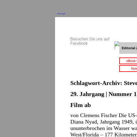
Anzeige
Besuchen Sie uns auf
Facebook
Editorial 
eBook-
New
Schlagwort-Archiv:
Stev
29. Jahrgang | Nummer 11
Film ab
von Clemens Fischer Die US
Diana Nyad, Jahrgang 1949, ü
ununterbrochen im Wasser wa
West/Florida – 177 Kilometer.