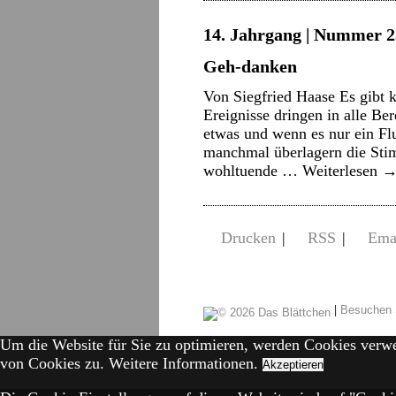
14. Jahrgang | Nummer 2
Geh-danken
Von Siegfried Haase Es gibt 
Ereignisse dringen in alle B
etwas und wenn es nur ein F
manchmal überlagern die Stim
wohltuende …
Weiterlesen
Drucken
|
RSS
|
Ema
|
Besuchen 
Um die Website für Sie zu optimieren, werden Cookies verw
von Cookies zu.
Weitere Informationen.
Akzeptieren