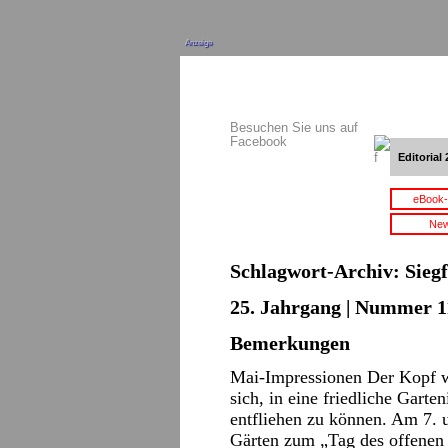
Anzeige
Besuchen Sie uns auf
Facebook
Editorial 
eBook-
New
Schlagwort-Archiv:
Sieg
25. Jahrgang | Nummer 11
Bemerkungen
Mai-Impressionen Der Kopf wa
sich, in eine friedliche Gart
entfliehen zu können. Am 7. 
Gärten zum „Tag des offenen 