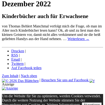
Dezember 2022
Kinderbücher auch für Erwachsene
von Thomas Behlert Manchmal verfolgt mich die Frage, ob man im
Alter noch Kinderbücher lesen kann? Ok, ab und zu liest man den
kleinen Geistern vor, damit nicht alles verkümmert und sie die heiß
geliebten Handys aus der Hand nehmen. …
Weiterlesen
→
Drucken
|
RSS
|
Email
|
Twittern
|
Auf Facebook teilen
Zum Inhalt
|
Nach oben
|
Besuchen Sie uns auf Facebook
Anzeige
Um die Website für Sie zu optimieren, werden Cookies verwendet.
Durch die weitere Nutzung der Website stimmen Sie der
Verwendung von Cookies zu.
Weitere Informationen.
Akzeptieren