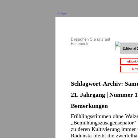
Anzeige
Besuchen Sie uns auf
Facebook
Editorial 
eBook-
New
Schlagwort-Archiv:
Samu
21. Jahrgang | Nummer 12
Bemerkungen
Frühlingsstimmen ohne Walzer
„Bemühungszusagensenator“ 
zu deren Kultivierung immer 
Radunski bleibt die zweifelhaf