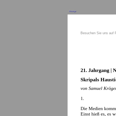
Anzeige
Besuchen Sie uns auf
21. Jahrgang | 
Skripals Haust
von Samuel Kröge
1.
Die Medien komme
Einst hieß es, es 