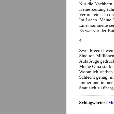
Nur die Nachbarn r
Keine Zeitung schr
Verbreitete sich d
Im Laden. Meine O
Einer sammelte sei
Es war vor der Kat
4.
Zwei Meerschweinc
Sind tot. Millione
Aufs Auge gedrückt
Meine Oma starb d
Woran ich sterben 
Schlecht genug, mir
Immer und immer 
Statt sich zu über
Schlagwörter:
Me