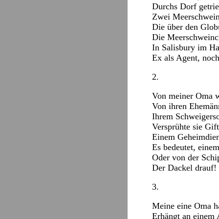
Durchs Dorf getrie
Zwei Meerschwein
Die über den Glob
Die Meerschweinch
In Salisbury im Ha
Ex als Agent, noch
2.
Von meiner Oma we
Von ihren Ehemänn
Ihrem Schweigerso
Versprühte sie Gift
Einem Geheimdiens
Es bedeutet, eine
Oder von der Schip
Der Dackel drauf!
3.
Meine eine Oma hat
Erhängt an einem 