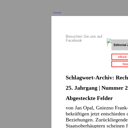
Anzeige
Besuchen Sie uns auf
Facebook
Editorial 
eBook-
New
Schlagwort-Archiv:
Rech
25. Jahrgang | Nummer 2
Abgesteckte Felder
von Jan Opal, Gniezno Frank
bekräftigen jetzt entschieden
Beziehungen. Zurückliegende
Staatsoberhäuptern scheinen f