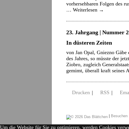
vorhersehbaren Folgen des ru
…
Weiterlesen
→
23. Jahrgang | Nummer 2
In düsteren Zeiten
von Jan Opal, Gniezno Gäbe e
des Jahres, so müsste der jet
Ziobro, zugleich Generalstaa
gemimt, überall kraft seine
Drucken
|
RSS
|
Ema
|
Besuchen 
Um die Website für Sie zu optimieren, werden Cookies verw