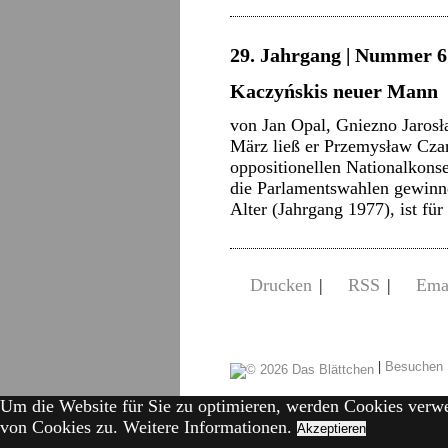
29. Jahrgang | Nummer 6 
Kaczyńskis neuer Mann
von Jan Opal, Gniezno Jarosł
März ließ er Przemysław Cza
oppositionellen Nationalkonse
die Parlamentswahlen gewinne
Alter (Jahrgang 1977), ist fü
Drucken
|
RSS
|
Ema
|
Besuchen 
Um die Website für Sie zu optimieren, werden Cookies verw
von Cookies zu.
Weitere Informationen.
Akzeptieren