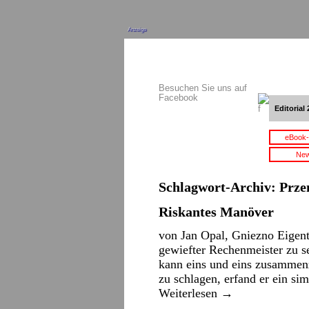
Anzeige
Besuchen Sie uns auf
Facebook
Editorial 
eBook-
New
Schlagwort-Archiv:
Prze
Riskantes Manöver
von Jan Opal, Gniezno Eigent
gewiefter Rechenmeister zu se
kann eins und eins zusammen
zu schlagen, erfand er ein si
Weiterlesen
→