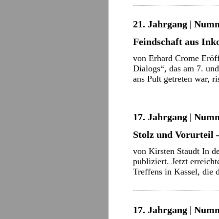
21. Jahrgang | Numm
Feindschaft aus In
von Erhard Crome Eröffn
Dialogs“, das am 7. und
ans Pult getreten war, 
17. Jahrgang | Numm
Stolz und Vorurteil 
von Kirsten Staudt In 
publiziert. Jetzt errei
Treffens in Kassel, di
17. Jahrgang | Numm