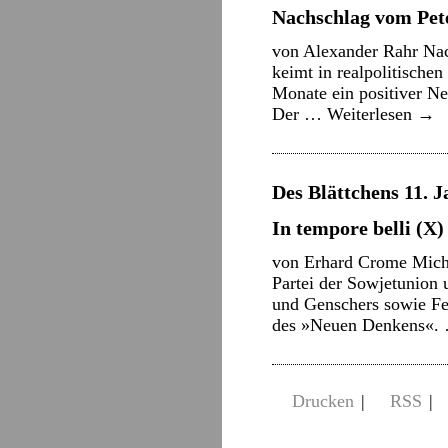
Nachschlag vom Pet
von Alexander Rahr Na
keimt in realpolitische
Monate ein positiver N
Der …
Weiterlesen
→
Des Blättchens 11. J
In tempore belli (X)
von Erhard Crome Micha
Partei der Sowjetunion 
und Genschers sowie Fes
des »Neuen Denkens«
Drucken
|
RSS
|