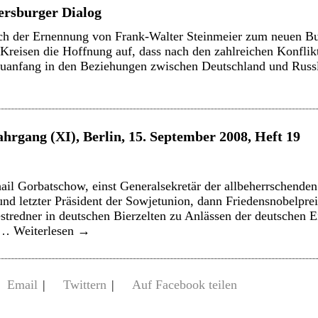
ersburger Dialog
ch der Ernennung von Frank-Walter Steinmeier zum neuen B
n Kreisen die Hoffnung auf, dass nach den zahlreichen Konfli
euanfang in den Beziehungen zwischen Deutschland und Russl
ahrgang (XI), Berlin, 15. September 2008, Heft 19
il Gorbatschow, einst Generalsekretär der allbeherrschend
und letzter Präsident der Sowjetunion, dann Friedensnobelpre
tredner in deutschen Bierzelten zu Anlässen der deutschen Ei
. …
Weiterlesen
→
Email
|
Twittern
|
Auf Facebook teilen