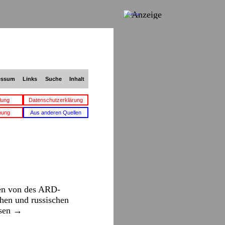
Anzeige
essum
Links
Suche
Inhalt
lung
Datenschutzerklärung
bung
Aus anderen Quellen
hen von des ARD-
hen und russischen
esen
→