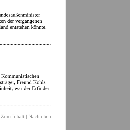
undesaußenminister
kten der vergangenen
and entstehen könnte.
en Kommunistischen
isträger, Freund Kohls
nheit, war der Erfinder
Zum Inhalt
|
Nach oben