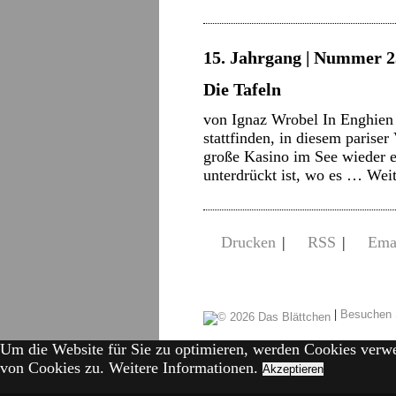
15. Jahrgang | Nummer 2
Die Tafeln
von Ignaz Wrobel In Enghien 
stattfinden, in diesem pariser
große Kasino im See wieder er
unterdrückt ist, wo es …
Weit
Drucken
|
RSS
|
Ema
|
Besuchen 
Um die Website für Sie zu optimieren, werden Cookies verw
von Cookies zu.
Weitere Informationen.
Akzeptieren