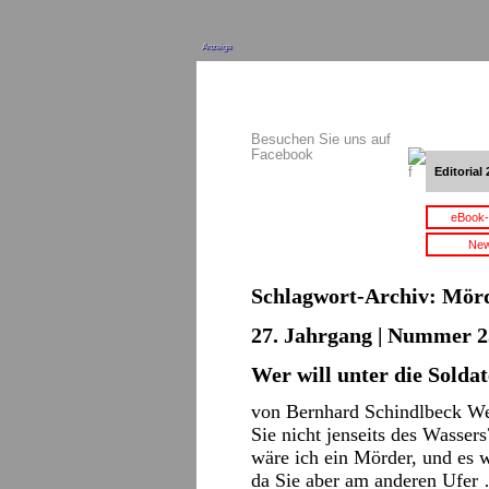
Anzeige
Besuchen Sie uns auf
Facebook
Editorial 
eBook-
New
Schlagwort-Archiv:
Mör
27. Jahrgang | Nummer 2
Wer will unter die Solda
von Bernhard Schindlbeck We
Sie nicht jenseits des Wasser
wäre ich ein Mörder, und es w
da Sie aber am anderen Ufe