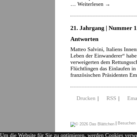
…
Weiterlesen
→
21. Jahrgang | Nummer 13
Antworten
Matteo Salvini, Italiens Inne
Leben der Einwanderer“ habe 
verweigerten dem Rettungssch
Flüchtlingen das Einlaufen in
französischen Präsidenten 
Drucken
|
RSS
|
Ema
|
Besuchen 
Um die Website für Sie zu optimieren, werden Cookies verw