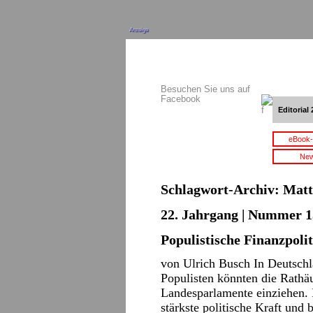
Anzeige
Besuchen Sie uns auf
Facebook
Editorial 
eBook-
New
Schlagwort-Archiv:
Matt
22. Jahrgang | Nummer 13
Populistische Finanzpolit
von Ulrich Busch In Deutschl
Populisten könnten die Rathäu
Landesparlamente einziehen. I
stärkste politische Kraft und