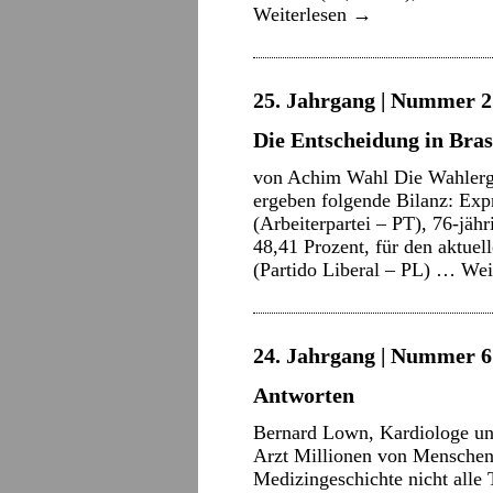
Weiterlesen
→
25. Jahrgang | Nummer 21
Die Entscheidung in Bras
von Achim Wahl Die Wahlergeb
ergeben folgende Bilanz: Expr
(Arbeiterpartei – PT), 76-jähr
48,41 Prozent, für den aktuel
(Partido Liberal – PL) …
Wei
24. Jahrgang | Nummer 6 
Antworten
Bernard Lown, Kardiologe und
Arzt Millionen von Menschenl
Medizingeschichte nicht alle T