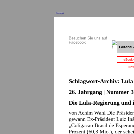
Anzeige
Besuchen Sie uns auf
Facebook
Editorial 
eBook-
New
Schlagwort-Archiv:
Lula
26. Jahrgang | Nummer 3 
Die Lula-Regierung und 
von Achim Wahl Die Präsiden
gewann Ex-Präsident Luiz Iná
„Coligacao Brasil de Esperan
Prozent (60,3 Mio.), der sch