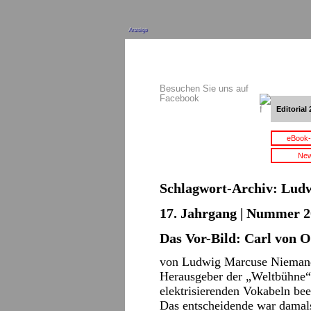
Anzeige
Besuchen Sie uns auf
Facebook
Editorial 
eBook-
New
Schlagwort-Archiv:
Ludw
17. Jahrgang | Nummer 2
Das Vor-Bild: Carl von 
von Ludwig Marcuse Niemand 
Herausgeber der „Weltbühne“.
elektrisierenden Vokabeln be
Das entscheidende war damals