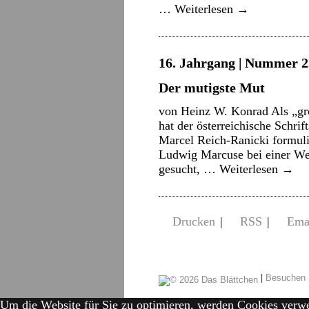
…
Weiterlesen
→
16. Jahrgang | Nummer 2
Der mutigste Mut
von Heinz W. Konrad Als „gr
hat der österreichische Schri
Marcel Reich-Ranicki formuli
Ludwig Marcuse bei einer Wel
gesucht, …
Weiterlesen
→
Drucken
|
RSS
|
Ema
|
Besuchen 
Um die Website für Sie zu optimieren, werden Cookies verw