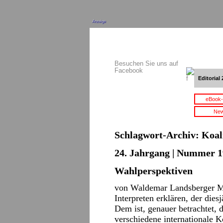
Anzeige
Besuchen Sie uns auf
Facebook
Editorial 
eBook-
New
Schlagwort-Archiv:
Koal
24. Jahrgang | Nummer 1
Wahlperspektiven
von Waldemar Landsberger M
Interpreten erklären, der die
Dem ist, genauer betrachtet, 
verschiedene internationale 