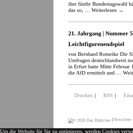
ihre fünfte Bundestagswahl h
das so, …
Weiterlesen
→
21. Jahrgang | Nummer 5 
Leichtfigurenendspiel
von Bernhard Romeike Die SPD
Umfragen deutschlandweit no
in Erfurt hatte Mitte Februar
die AfD ermittelt und …
Weit
Drucken
|
RSS
|
Ema
|
Besuchen 
Um die Website für Sie zu optimieren, werden Cookies verw