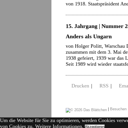
von 1918. Staatspräsident A
15. Jahrgang | Nummer 2
Anders als Ungarn
von Holger Politt, Warschau D
zusammen mit dem 3. Mai der
1938 gefeiert, 1939 war das L
Seit 1989 wird wieder staats
Drucken
|
RSS
|
Ema
|
Besuchen 
Um die Website für Sie zu optimieren, werden Cookies verw
von Cookies zu.
Weitere Informationen.
Akzeptieren