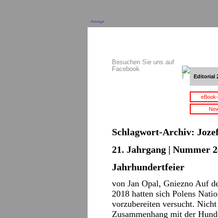
Anzeige
Besuchen Sie uns auf
Facebook
Editorial 
eBook-
New
Schlagwort-Archiv:
Jozef
21. Jahrgang | Nummer 2
Jahrhundertfeier
von Jan Opal, Gniezno Auf d
2018 hatten sich Polens Natio
vorzubereiten versucht. Nicht
Zusammenhang mit der Hundert